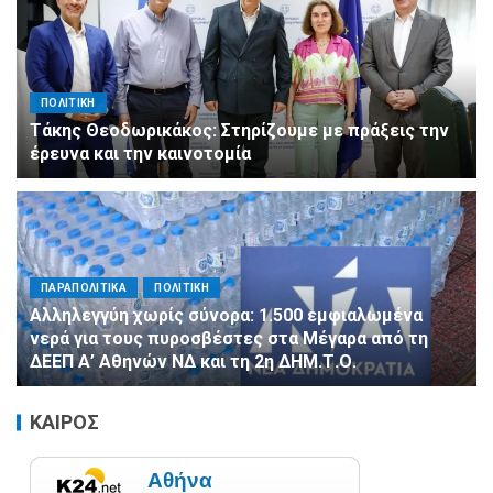
ΠΟΛΙΤΙΚΗ
Τάκης Θεοδωρικάκος: Στηρίζουμε με πράξεις την
έρευνα και την καινοτομία
ΠΑΡΑΠΟΛΙΤΙΚΑ
ΠΟΛΙΤΙΚΗ
Αλληλεγγύη χωρίς σύνορα: 1.500 εμφιαλωμένα
νερά για τους πυροσβέστες στα Μέγαρα από τη
ΔΕΕΠ Α’ Αθηνών ΝΔ και τη 2η ΔΗΜ.Τ.Ο.
ΚΑΙΡΟΣ