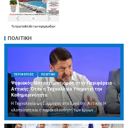
Τα
πρωτοσέλιδα
των
εφημερίδων
ΠΟΛΙΤΙΚΗ
ΠΕΡΙΦΕΡΕΙΕΣ
ΠΟΛΙΤΙΚΗ
Ψηφιακός Μετασχηματισμός στην Περιφέρεια
Αττικής: Όταν η Τεχνολογία Υπηρετεί την
Καθημερινότητα
Η Τεχνολογία ως Σύμμαχος στα Έργα της Αττικής Η
υλοποίηση και η παρακολούθηση των έργων...