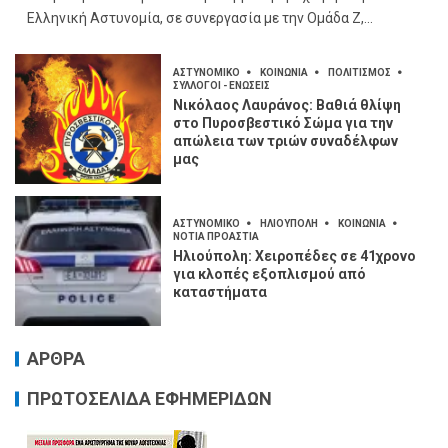
Ελληνική Αστυνομία, σε συνεργασία με την Ομάδα Ζ,...
ΑΣΤΥΝΟΜΙΚΟ
ΚΟΙΝΩΝΙΑ
ΠΟΛΙΤΙΣΜΟΣ
ΣΥΛΛΟΓΟΙ - ΕΝΩΣΕΙΣ
Νικόλαος Λαυράνος: Βαθιά θλίψη
στο Πυροσβεστικό Σώμα για την
απώλεια των τριών συναδέλφων
μας
ΑΣΤΥΝΟΜΙΚΟ
ΗΛΙΟΥΠΟΛΗ
ΚΟΙΝΩΝΙΑ
ΝΟΤΙΑ ΠΡΟΑΣΤΙΑ
Ηλιούπολη: Χειροπέδες σε 41χρονο
για κλοπές εξοπλισμού από
καταστήματα
ΑΡΘΡΑ
ΠΡΩΤΟΣΕΛΙΔΑ ΕΦΗΜΕΡΙΔΩΝ