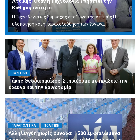
Αττικής: Όταν η Τεχνολογία Υπηρετεί την
Καθημερινότητα
Η Τεχνολογία ως Σύμμαχος στα Έργα της Αττικής Η
υλοποίηση και η παρακολούθηση των έργων...
ΠΟΛΙΤΙΚΗ
Τάκης Θεοδωρικάκος: Στηρίζουμε με πράξεις την
έρευνα και την καινοτομία
ΠΑΡΑΠΟΛΙΤΙΚΑ
ΠΟΛΙΤΙΚΗ
Αλληλεγγύη χωρίς σύνορα: 1.500 εμφιαλωμένα
νερά για τους πυροσβέστες στα Μέγαρα από τη