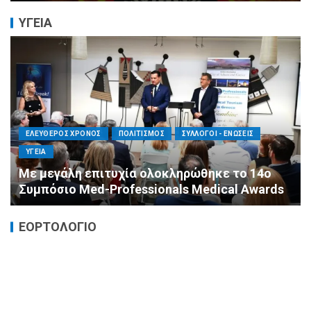
ΥΓΕΙΑ
ΕΛΕΥΘΕΡΟΣ ΧΡΟΝΟΣ
ΟΙΚΟΝΟΜΙΑ
ΥΓΕΙΑ
14ο
Καταστροφικές δαπάνες υγείας και η
wards
αντιμετώπισή τους
ΕΟΡΤΟΛΟΓΙΟ