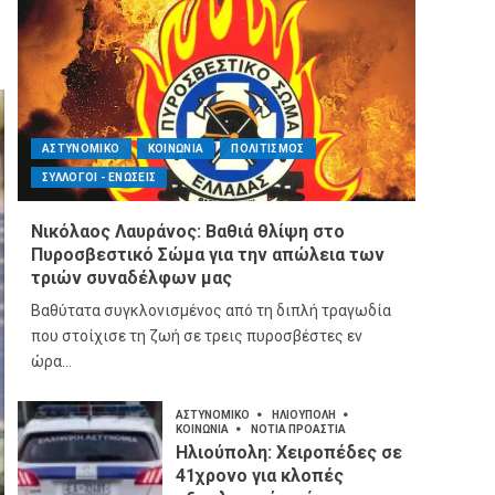
ΑΣΤΥΝΟΜΙΚΟ
ΚΟΙΝΩΝΙΑ
ΠΟΛΙΤΙΣΜΟΣ
ΣΥΛΛΟΓΟΙ - ΕΝΩΣΕΙΣ
Νικόλαος Λαυράνος: Βαθιά θλίψη στο
Πυροσβεστικό Σώμα για την απώλεια των
τριών συναδέλφων μας
Βαθύτατα συγκλονισμένος από τη διπλή τραγωδία
που στοίχισε τη ζωή σε τρεις πυροσβέστες εν
ώρα...
ΑΣΤΥΝΟΜΙΚΟ
ΗΛΙΟΥΠΟΛΗ
ΚΟΙΝΩΝΙΑ
ΝΟΤΙΑ ΠΡΟΑΣΤΙΑ
Ηλιούπολη: Χειροπέδες σε
41χρονο για κλοπές