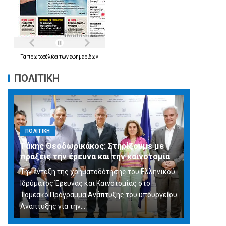
Τα
πρωτοσέλιδα
των
εφημερίδων
ΠΟΛΙΤΙΚΗ
ΠΟΛΙΤΙΚΗ
Τάκης Θεοδωρικάκος: Στηρίζουμε με
πράξεις την έρευνα και την καινοτομία
Την ένταξη της χρηματοδότησης του Ελληνικού
Ιδρύματος Έρευνας και Καινοτομίας στο
Tομεακό Πρόγραμμα Ανάπτυξης του υπουργείου
Ανάπτυξης για την…