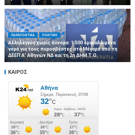
ΠΑΡΑΠΟΛΙΤΙΚΑ
ΠΟΛΙΤΙΚΗ
Αλληλεγγύη χωρίς σύνορα: 1.500 εμφιαλωμένα
νερά για τους πυροσβέστες στα Μέγαρα από τη
ΔΕΕΠ Α’ Αθηνών ΝΔ και τη 2η ΔΗΜ.Τ.Ο.
ΚΑΙΡΟΣ