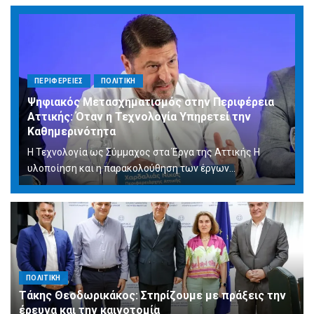
ΠΕΡΙΦΕΡΕΙΕΣ
ΠΟΛΙΤΙΚΗ
Ψηφιακός Μετασχηματισμός στην Περιφέρεια
Αττικής: Όταν η Τεχνολογία Υπηρετεί την
Καθημερινότητα
Η Τεχνολογία ως Σύμμαχος στα Έργα της Αττικής Η
υλοποίηση και η παρακολούθηση των έργων...
ΠΟΛΙΤΙΚΗ
Τάκης Θεοδωρικάκος: Στηρίζουμε με πράξεις την
έρευνα και την καινοτομία