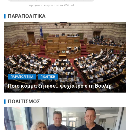
πρόγνωση καιρού από το k24.net
ΠΑΡΑΠΟΛΙΤΙΚΑ
ΠΑΡΑΠΟΛΙΤΙΚΑ
ΠΟΛΙΤΙΚΗ
Μητσοτάκης σε υπουργούς: Ξεχάστε τον
ανασχηματισμό, πιάστε δουλειά με 4
αυστηρές εντολές
ΠΟΛΙΤΙΣΜΟΣ