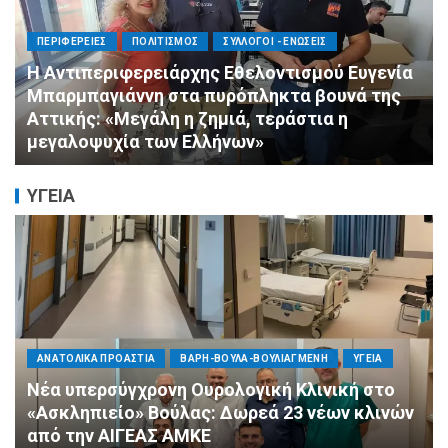
ΠΟΛΙΤΙΣΜΟΣ
ΣΥΛΛΟΓΟΙ - ΕΝΩΣΕΙΣ
Άμεση κινητοποίηση της Ειδικής Ομάδας
Αλληλεγγύης (Ε.Ο.Α.) για τους πυροσβέστες
στο Πόρτο Γερμενό
ΥΓΕΙΑ
ΠΟΛΙΤΙΚΗ
ΤΡΟΠΟΣ ΖΩΗΣ
ΥΓΕΙΑ
«Ημέρα Καρδιάς»: Μια πρωτοποριακή δράση
πρόληψης από τη ΔΗΜ.ΤΟ. Νέας
Φιλαδέλφειας – Νέας Χαλκηδόνας