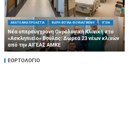
ΠΟΛΙΤΙΚΗ
ΤΡΟΠΟΣ ΖΩΗΣ
ΥΓΕΙΑ
«Ημέρα Καρδιάς»: Μια πρωτοποριακή δράση
πρόληψης από τη ΔΗΜ.ΤΟ. Νέας
Φιλαδέλφειας – Νέας Χαλκηδόνας
ΕΟΡΤΟΛΟΓΙΟ