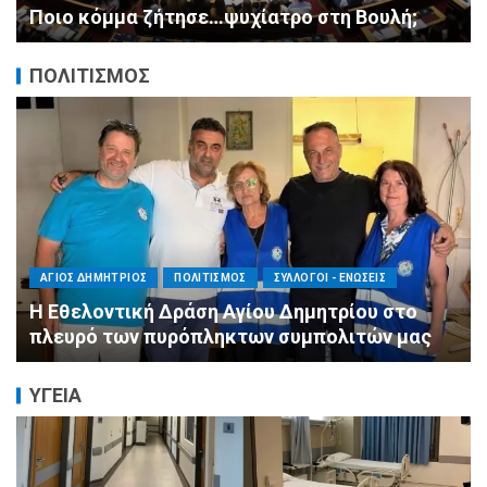
αυστηρές εντολές
ΠΟΛΙΤΙΣΜΟΣ
ΠΕΡΙΦΕΡΕΙΕΣ
ΠΟΛΙΤΙΣΜΟΣ
ΣΥΛΛΟΓΟΙ - ΕΝΩΣΕΙΣ
Η Αντιπεριφερειάρχης Εθελοντισμού Ευγενία
Μπαρμπαγιάννη στα πυρόπληκτα βουνά της
Αττικής: «Μεγάλη η ζημιά, τεράστια η
μεγαλοψυχία των Ελλήνων»
ΥΓΕΙΑ