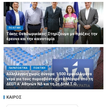
ΠΟΛΙΤΙΚΗ
Τάκης Θεοδωρικάκος: Στηρίζουμε με πράξεις την
έρευνα και την καινοτομία
ΠΑΡΑΠΟΛΙΤΙΚΑ
ΠΟΛΙΤΙΚΗ
Αλληλεγγύη χωρίς σύνορα: 1.500 εμφιαλωμένα
νερά για τους πυροσβέστες στα Μέγαρα από τη
ΔΕΕΠ Α’ Αθηνών ΝΔ και τη 2η ΔΗΜ.Τ.Ο.
ΚΑΙΡΟΣ