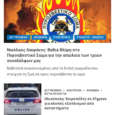
ΑΣΤΥΝΟΜΙΚΟ
ΚΟΙΝΩΝΙΑ
ΠΟΛΙΤΙΣΜΟΣ
ΣΥΛΛΟΓΟΙ - ΕΝΩΣΕΙΣ
Νικόλαος Λαυράνος: Βαθιά θλίψη στο
Πυροσβεστικό Σώμα για την απώλεια των τριών
συναδέλφων μας
Βαθύτατα συγκλονισμένος από τη διπλή τραγωδία που
στοίχισε τη ζωή σε τρεις πυροσβέστες εν ώρα...
ΑΣΤΥΝΟΜΙΚΟ
ΗΛΙΟΥΠΟΛΗ
ΚΟΙΝΩΝΙΑ
ΝΟΤΙΑ ΠΡΟΑΣΤΙΑ
Ηλιούπολη: Χειροπέδες σε 41χρονο
για κλοπές εξοπλισμού από
καταστήματα