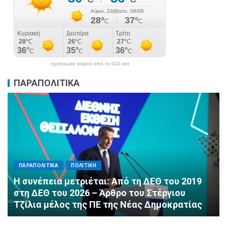
πρόγνωση καιρού από το k24.net
ΠΑΡΑΠΟΛΙΤΙΚΑ
ΠΑΡΑΠΟΛΙΤΙΚΑ
ΠΟΛΙΤΙΚΗ
Αλληλεγγύη χωρίς σύνορα: 1.500
εμφιαλωμένα νερά για τους πυροσβέστες στα
Μέγαρα από τη ΔΕΕΠ Α’ Αθηνών ΝΔ και τη 2η
ΔΗΜ.Τ.Ο.