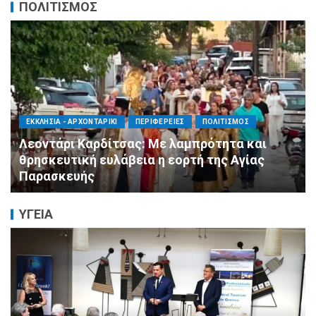
ΠΟΛΙΤΙΣΜΟΣ
ΑΓΙΟΣ ΔΗΜΗΤΡΙΟΣ
ΠΟΛΙΤΙΣΜΟΣ
ΣΥΛΛΟΓΟΙ - ΕΝΩΣΕΙΣ
Η Εθελοντική Δράση Αγίου Δημητρίου στο
πλευρό των πυρόπληκτων συμπολιτών μας
ΥΓΕΙΑ