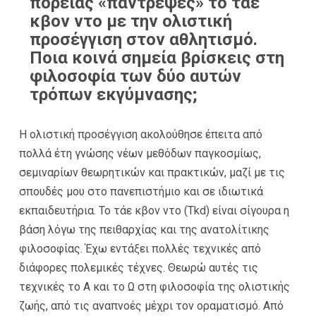
πορείας «πάντρεψες» το τάε
κβον ντο με την ολιστική
προσέγγιση στον αθλητισμό.
Ποια κοινά σημεία βρίσκεις στη
φιλοσοφία των δύο αυτών
τρόπων εκγύμνασης;
Η ολιστική προσέγγιση ακολούθησε έπειτα από
πολλά έτη γνώσης νέων μεθόδων παγκοσμίως,
σεμιναρίων θεωρητικών και πρακτικών, μαζί με τις
σπουδές μου στο πανεπιστήμιο και σε ιδιωτικά
εκπαιδευτήρια. Το τάε κβον ντο (Tkd) είναι σίγουρα η
βάση λόγω της πειθαρχίας και της ανατολίτικης
φιλοσοφίας. Έχω εντάξει πολλές τεχνικές από
διάφορες πολεμικές τέχνες. Θεωρώ αυτές τις
τεχνικές το Α και το Ω στη φιλοσοφία της ολιστικής
ζωής, από τις αναπνοές μέχρι τον οραματισμό. Από