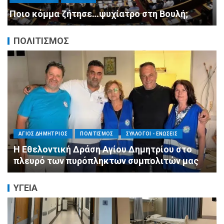
ανασχηματισμό, πιάστε δουλειά με 4
αυστηρές εντολές
ΠΟΛΙΤΙΣΜΟΣ
ΠΕΡΙΦΕΡΕΙΕΣ
ΠΟΛΙΤΙΣΜΟΣ
ΣΥΛΛΟΓΟΙ - ΕΝΩΣΕΙΣ
Η Αντιπεριφερειάρχης Εθελοντισμού Ευγενία
Μπαρμπαγιάννη στα πυρόπληκτα βουνά της
Αττικής: «Μεγάλη η ζημιά, τεράστια η
μεγαλοψυχία των Ελλήνων»
ΥΓΕΙΑ