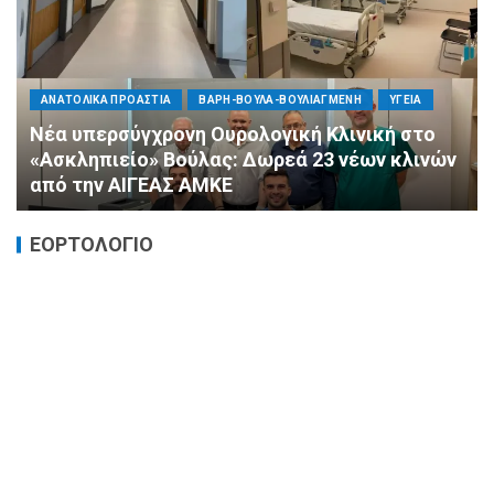
ΠΟΛΙΤΙΚΗ
ΤΡΟΠΟΣ ΖΩΗΣ
ΥΓΕΙΑ
«Ημέρα Καρδιάς»: Μια πρωτοποριακή δράση
πρόληψης από τη ΔΗΜ.ΤΟ. Νέας
Φιλαδέλφειας – Νέας Χαλκηδόνας
ΕΟΡΤΟΛΟΓΙΟ