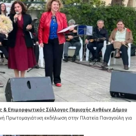
ς & Επιμορφωτικός Σύλλογος Περιοχής Ανθέων Δήμου
ινή Πρωτομαγιάτικη εκδήλωση στην Πλατεία Παναγούλη για