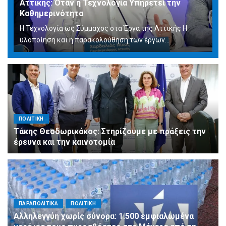
Αττικής: Όταν η Τεχνολογία Υπηρετεί την
Καθημερινότητα
Η Τεχνολογία ως Σύμμαχος στα Έργα της Αττικής Η
υλοποίηση και η παρακολούθηση των έργων...
ΠΟΛΙΤΙΚΗ
Τάκης Θεοδωρικάκος: Στηρίζουμε με πράξεις την
έρευνα και την καινοτομία
ΠΑΡΑΠΟΛΙΤΙΚΑ
ΠΟΛΙΤΙΚΗ
Αλληλεγγύη χωρίς σύνορα: 1.500 εμφιαλωμένα