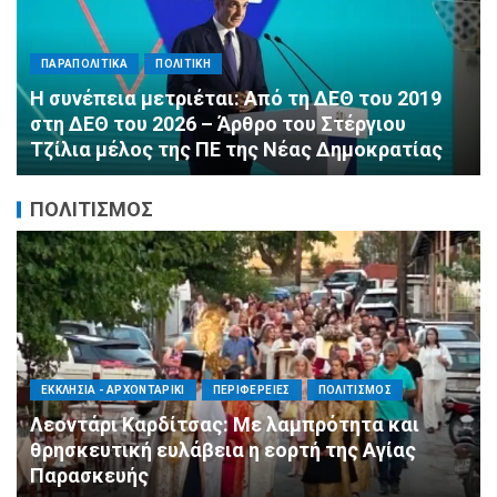
ΠΑΡΑΠΟΛΙΤΙΚΑ
ΠΟΛΙΤΙΚΗ
Αλληλεγγύη χωρίς σύνορα: 1.500
εμφιαλωμένα νερά για τους πυροσβέστες στα
Μέγαρα από τη ΔΕΕΠ Α’ Αθηνών ΝΔ και τη 2η
ΔΗΜ.Τ.Ο.
ΠΟΛΙΤΙΣΜΟΣ
ΑΓΙΟΣ ΔΗΜΗΤΡΙΟΣ
ΠΟΛΙΤΙΣΜΟΣ
ΣΥΛΛΟΓΟΙ - ΕΝΩΣΕΙΣ
Η Εθελοντική Δράση Αγίου Δημητρίου στο
πλευρό των πυρόπληκτων συμπολιτών μας