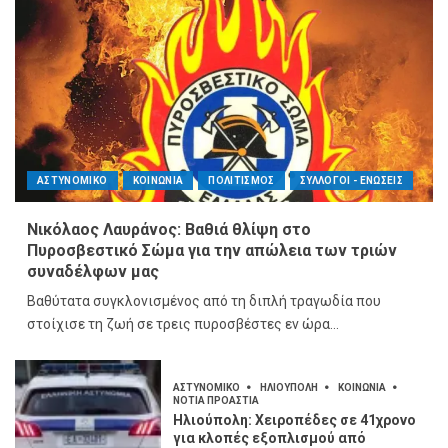
ΑΣΤΥΝΟΜΙΚΟ
ΚΟΙΝΩΝΙΑ
ΠΟΛΙΤΙΣΜΟΣ
ΣΥΛΛΟΓΟΙ - ΕΝΩΣΕΙΣ
Νικόλαος Λαυράνος: Βαθιά θλίψη στο
Πυροσβεστικό Σώμα για την απώλεια των τριών
συναδέλφων μας
Βαθύτατα συγκλονισμένος από τη διπλή τραγωδία που
στοίχισε τη ζωή σε τρεις πυροσβέστες εν ώρα...
ΑΣΤΥΝΟΜΙΚΟ
ΗΛΙΟΥΠΟΛΗ
ΚΟΙΝΩΝΙΑ
ΝΟΤΙΑ ΠΡΟΑΣΤΙΑ
Ηλιούπολη: Χειροπέδες σε 41χρονο
για κλοπές εξοπλισμού από