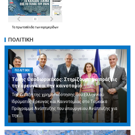
Τα
πρωτοσέλιδα
των
εφημερίδων
ΠΟΛΙΤΙΚΗ
ΠΟΛΙΤΙΚΗ
Τάκης Θεοδωρικάκος: Στηρίζουμε με πράξεις
την έρευνα και την καινοτομία
Την ένταξη της χρηματοδότησης του Ελληνικού
Ιδρύματος Έρευνας και Καινοτομίας στο Tομεακό
Πρόγραμμα Ανάπτυξης του υπουργείου Ανάπτυξης για
την…