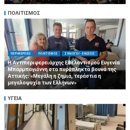
ΠΟΛΙΤΙΣΜΟΣ
ΠΟΛΙΤΙΣΜΟΣ
ΣΥΛΛΟΓΟΙ - ΕΝΩΣΕΙΣ
Άμεση κινητοποίηση της Ειδικής Ομάδας
Αλληλεγγύης (Ε.Ο.Α.) για τους πυροσβέστες
στο Πόρτο Γερμενό
ΥΓΕΙΑ