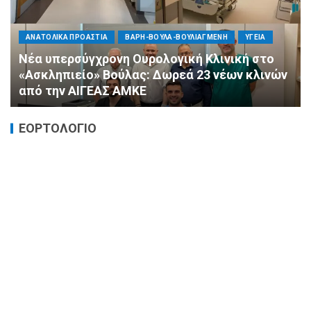
ΠΟΛΙΤΙΚΗ
ΤΡΟΠΟΣ ΖΩΗΣ
ΥΓΕΙΑ
«Ημέρα Καρδιάς»: Μια πρωτοποριακή δράση
πρόληψης από τη ΔΗΜ.ΤΟ. Νέας
Φιλαδέλφειας – Νέας Χαλκηδόνας
ΕΟΡΤΟΛΟΓΙΟ