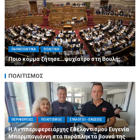
ΠΑΡΑΠΟΛΙΤΙΚΑ
ΠΟΛΙΤΙΚΗ
Μητσοτάκης σε υπουργούς: Ξεχάστε τον
ανασχηματισμό, πιάστε δουλειά με 4
αυστηρές εντολές
ΠΟΛΙΤΙΣΜΟΣ
ΠΟΛΙΤΙΣΜΟΣ
ΣΥΛΛΟΓΟΙ - ΕΝΩΣΕΙΣ
Άμεση κινητοποίηση της Ειδικής Ομάδας