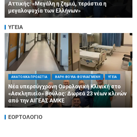
Αλληλεγγύης (Ε.Ο.Α.) για τους πυροσβέστες
στο Πόρτο Γερμενό
ΥΓΕΙΑ
ΠΟΛΙΤΙΚΗ
ΤΡΟΠΟΣ ΖΩΗΣ
ΥΓΕΙΑ
«Ημέρα Καρδιάς»: Μια πρωτοποριακή δράση
πρόληψης από τη ΔΗΜ.ΤΟ. Νέας
Φιλαδέλφειας – Νέας Χαλκηδόνας
ΕΟΡΤΟΛΟΓΙΟ