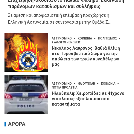
Επιχείρηση-σκούπα στο Παλαιό Φάληρο: Εκκένωση
παράνομων καταυλισμών και συλλήψεις
Σε άμεση και αποφασιστική επέμβαση προχώρησε η
Ελληνική Αστυνομία, σε συνεργασία με την Ομάδα Ζ,...
ΑΣΤΥΝΟΜΙΚΟ
ΚΟΙΝΩΝΙΑ
ΠΟΛΙΤΙΣΜΟΣ
ΣΥΛΛΟΓΟΙ - ΕΝΩΣΕΙΣ
Νικόλαος Λαυράνος: Βαθιά θλίψη
στο Πυροσβεστικό Σώμα για την
απώλεια των τριών συναδέλφων
μας
ΑΣΤΥΝΟΜΙΚΟ
ΗΛΙΟΥΠΟΛΗ
ΚΟΙΝΩΝΙΑ
ΝΟΤΙΑ ΠΡΟΑΣΤΙΑ
Ηλιούπολη: Χειροπέδες σε 41χρονο
για κλοπές εξοπλισμού από
καταστήματα
ΑΡΘΡΑ