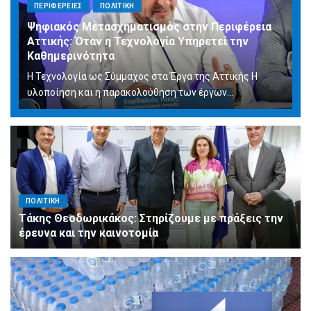
ΠΕΡΙΦΕΡΕΙΕΣ
ΠΟΛΙΤΙΚΗ
Ψηφιακός Μετασχηματισμός στην Περιφέρεια
Αττικής: Όταν η Τεχνολογία Υπηρετεί την
Καθημερινότητα
Η Τεχνολογία ως Σύμμαχος στα Έργα της Αττικής Η
υλοποίηση και η παρακολούθηση των έργων...
ΠΟΛΙΤΙΚΗ
Τάκης Θεοδωρικάκος: Στηρίζουμε με πράξεις την
έρευνα και την καινοτομία