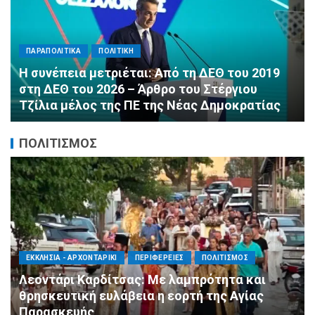
ΠΑΡΑΠΟΛΙΤΙΚΑ
ΠΟΛΙΤΙΚΗ
Αλληλεγγύη χωρίς σύνορα: 1.500
εμφιαλωμένα νερά για τους πυροσβέστες στα
Μέγαρα από τη ΔΕΕΠ Α’ Αθηνών ΝΔ και τη 2η
ΔΗΜ.Τ.Ο.
ΠΟΛΙΤΙΣΜΟΣ
ΑΓΙΟΣ ΔΗΜΗΤΡΙΟΣ
ΠΟΛΙΤΙΣΜΟΣ
ΣΥΛΛΟΓΟΙ - ΕΝΩΣΕΙΣ
Η Εθελοντική Δράση Αγίου Δημητρίου στο
πλευρό των πυρόπληκτων συμπολιτών μας