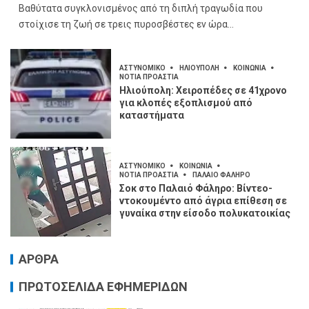
Βαθύτατα συγκλονισμένος από τη διπλή τραγωδία που
στοίχισε τη ζωή σε τρεις πυροσβέστες εν ώρα...
ΑΣΤΥΝΟΜΙΚΟ
ΗΛΙΟΥΠΟΛΗ
ΚΟΙΝΩΝΙΑ
ΝΟΤΙΑ ΠΡΟΑΣΤΙΑ
Ηλιούπολη: Χειροπέδες σε 41χρονο
για κλοπές εξοπλισμού από
καταστήματα
ΑΣΤΥΝΟΜΙΚΟ
ΚΟΙΝΩΝΙΑ
ΝΟΤΙΑ ΠΡΟΑΣΤΙΑ
ΠΑΛΑΙΟ ΦΑΛΗΡΟ
Σοκ στο Παλαιό Φάληρο: Βίντεο-
ντοκουμέντο από άγρια επίθεση σε
γυναίκα στην είσοδο πολυκατοικίας
ΑΡΘΡΑ
ΠΡΩΤΟΣΕΛΙΔΑ ΕΦΗΜΕΡΙΔΩΝ