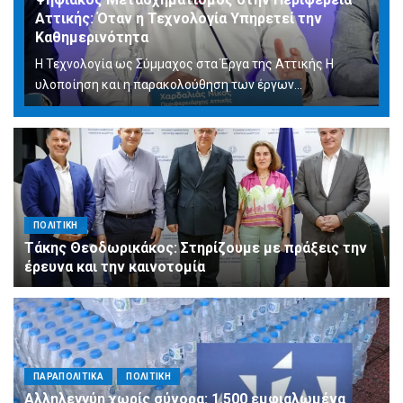
Αττικής: Όταν η Τεχνολογία Υπηρετεί την
Καθημερινότητα
Η Τεχνολογία ως Σύμμαχος στα Έργα της Αττικής Η
υλοποίηση και η παρακολούθηση των έργων...
ΠΟΛΙΤΙΚΗ
Τάκης Θεοδωρικάκος: Στηρίζουμε με πράξεις την
έρευνα και την καινοτομία
ΠΑΡΑΠΟΛΙΤΙΚΑ
ΠΟΛΙΤΙΚΗ
Αλληλεγγύη χωρίς σύνορα: 1.500 εμφιαλωμένα