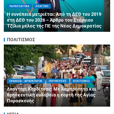
ΠΑΡΑΠΟΛΙΤΙΚΑ
ΠΟΛΙΤΙΚΗ
Αλληλεγγύη χωρίς σύνορα: 1.500
εμφιαλωμένα νερά για τους πυροσβέστες στα
Μέγαρα από τη ΔΕΕΠ Α’ Αθηνών ΝΔ και τη 2η
ΔΗΜ.Τ.Ο.
ΠΟΛΙΤΙΣΜΟΣ
ΑΓΙΟΣ ΔΗΜΗΤΡΙΟΣ
ΠΟΛΙΤΙΣΜΟΣ
ΣΥΛΛΟΓΟΙ - ΕΝΩΣΕΙΣ
Η Εθελοντική Δράση Αγίου Δημητρίου στο
πλευρό των πυρόπληκτων συμπολιτών μας