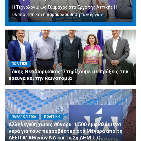
Η Τεχνολογία ως Σύμμαχος στα Έργα της Αττικής Η
υλοποίηση και η παρακολούθηση των έργων...
ΠΟΛΙΤΙΚΗ
Τάκης Θεοδωρικάκος: Στηρίζουμε με πράξεις την
έρευνα και την καινοτομία
ΠΑΡΑΠΟΛΙΤΙΚΑ
ΠΟΛΙΤΙΚΗ
Αλληλεγγύη χωρίς σύνορα: 1.500 εμφιαλωμένα
νερά για τους πυροσβέστες στα Μέγαρα από τη
ΔΕΕΠ Α’ Αθηνών ΝΔ και τη 2η ΔΗΜ.Τ.Ο.