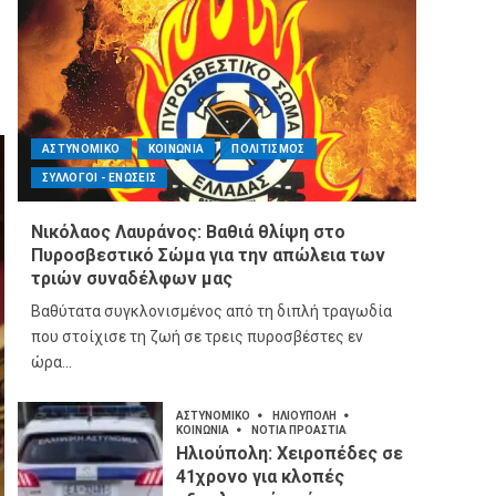
ΑΣΤΥΝΟΜΙΚΟ
ΚΟΙΝΩΝΙΑ
ΠΟΛΙΤΙΣΜΟΣ
ΣΥΛΛΟΓΟΙ - ΕΝΩΣΕΙΣ
Νικόλαος Λαυράνος: Βαθιά θλίψη στο
Πυροσβεστικό Σώμα για την απώλεια των
τριών συναδέλφων μας
Βαθύτατα συγκλονισμένος από τη διπλή τραγωδία
που στοίχισε τη ζωή σε τρεις πυροσβέστες εν
ώρα...
ΑΣΤΥΝΟΜΙΚΟ
ΗΛΙΟΥΠΟΛΗ
ΚΟΙΝΩΝΙΑ
ΝΟΤΙΑ ΠΡΟΑΣΤΙΑ
Ηλιούπολη: Χειροπέδες σε
41χρονο για κλοπές