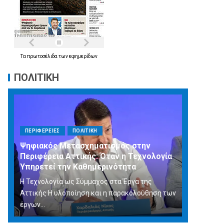
Τα
πρωτοσέλιδα
των
εφημερίδων
ΠΟΛΙΤΙΚΗ
ΠΕΡΙΦΕΡΕΙΕΣ
ΠΟΛΙΤΙΚΗ
Ψηφιακός Μετασχηματισμός στην
Περιφέρεια Αττικής: Όταν η Τεχνολογία
Υπηρετεί την Καθημερινότητα
Η Τεχνολογία ως Σύμμαχος στα Έργα της
Αττικής Η υλοποίηση και η παρακολούθηση των
έργων...