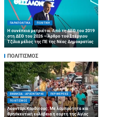
ΠΑΡΑΠΟΛΙΤΙΚΑ
ΠΟΛΙΤΙΚΗ
ΚΗ
Αλληλεγγύη χωρίς σύνορα: 1.50
ι: Από τη ΔΕΘ του 2019
εμφιαλωμένα νερά για τους πυ
 Άρθρο του Στέργιου
στα Μέγαρα από τη ΔΕΕΠ Α’ Αθη
 της Νέας Δημοκρατίας
τη 2η ΔΗΜ.Τ.Ο.
ΠΟΛΙΤΙΣΜΟΣ
ΤΑΡΙΚΙ
ΠΕΡΙΦΕΡΕΙΕΣ
ΑΓΙΟΣ ΔΗΜΗΤΡΙΟΣ
ΠΟΛΙΤΙΣΜΟ
ΣΥΛΛΟΓΟΙ - ΕΝΩΣΕΙΣ
δίτσας: Με λαμπρότητα και
Η Εθελοντική Δράση Αγί
ευλάβεια η εορτή της Αγίας
πλευρό των πυρόπληκτ