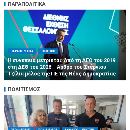
ΠΑΡΑΠΟΛΙΤΙΚΑ
ΠΑΡΑΠΟΛΙΤΙΚΑ
ΠΟΛΙΤΙΚΗ
Αλληλεγγύη χωρίς σύνορα: 1.500
εμφιαλωμένα νερά για τους πυροσβέστες στα
Μέγαρα από τη ΔΕΕΠ Α’ Αθηνών ΝΔ και τη 2η
ΔΗΜ.Τ.Ο.
ΠΟΛΙΤΙΣΜΟΣ