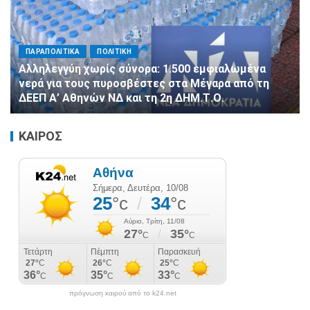
ΠΑΡΑΠΟΛΙΤΙΚΑ
ΠΟΛΙΤΙΚΗ
Αλληλεγγύη χωρίς σύνορα: 1.500 εμφιαλωμένα
νερά για τους πυροσβέστες στα Μέγαρα από τη
ΔΕΕΠ Α’ Αθηνών ΝΔ και τη 2η ΔΗΜ.Τ.Ο.
ΚΑΙΡΟΣ
πρόγνωση καιρού από το k24.net