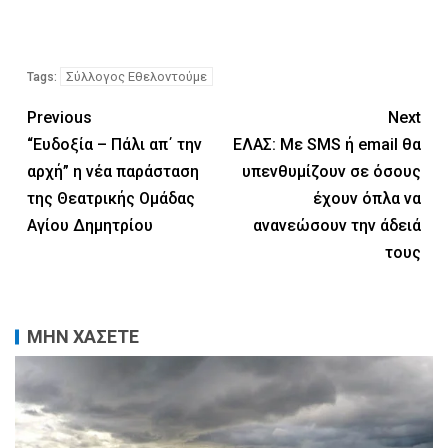
Σύλλογος Εθελοντούμε
Tags:
Previous
Next
“Ευδοξία – Πάλι απ΄ την
ΕΛΑΣ: Με SMS ή email θα
αρχή” η νέα παράσταση
υπενθυμίζουν σε όσους
της Θεατρικής Ομάδας
έχουν όπλα να
Αγίου Δημητρίου
ανανεώσουν την άδειά
τους
ΜΗΝ ΧΑΣΕΤΕ