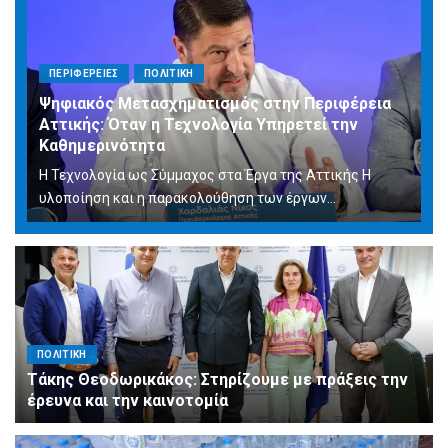
ΠΕΡΙΦΕΡΕΙΕΣ
ΠΟΛΙΤΙΚΗ
Ψηφιακός Μετασχηματισμός στην Περιφέρεια
Αττικής: Όταν η Τεχνολογία Υπηρετεί την
Καθημερινότητα
Η Τεχνολογία ως Σύμμαχος στα Έργα της Αττικής Η
υλοποίηση και η παρακολούθηση των έργων...
ΠΟΛΙΤΙΚΗ
Τάκης Θεοδωρικάκος: Στηρίζουμε με πράξεις την
έρευνα και την καινοτομία