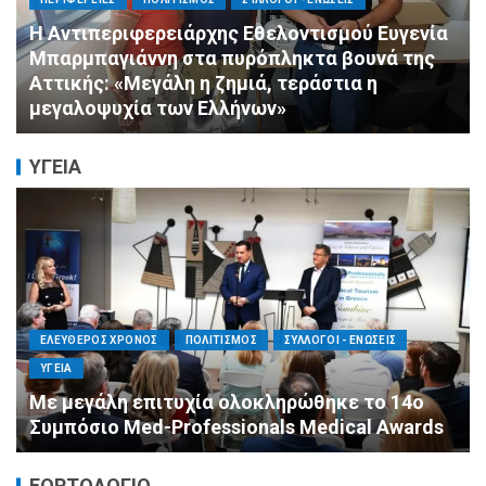
ΠΟΛΙΤΙΣΜΟΣ
ΣΥΛΛΟΓΟΙ - ΕΝΩΣΕΙΣ
Πνιγμός: Ο Σιωπηλός Θάνατος που Δεν
Μοιάζει με τις Ταινίες
ΥΓΕΙΑ
ΕΛΕΥΘΕΡΟΣ ΧΡΟΝΟΣ
ΟΙΚΟΝΟΜΙΑ
ΥΓΕΙΑ
Καταστροφικές δαπάνες υγείας και η
αντιμετώπισή τους
ΕΟΡΤΟΛΟΓΙΟ