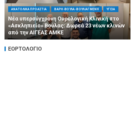
ΠΟΛΙΤΙΚΗ
ΤΡΟΠΟΣ ΖΩΗΣ
ΥΓΕΙΑ
«Ημέρα Καρδιάς»: Μια πρωτοποριακή δράση
πρόληψης από τη ΔΗΜ.ΤΟ. Νέας
Φιλαδέλφειας – Νέας Χαλκηδόνας
ΕΟΡΤΟΛΟΓΙΟ