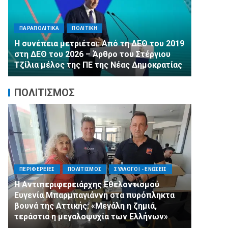
ΠΑΡΑΠΟΛ
ΠΑΡΑΠΟΛΙΤΙΚΑ
ΠΟΛΙΤΙΚΗ
Αλληλεγ
Η συνέπεια μετριέται: Από τη ΔΕΘ του 2019
εμφιαλ
στη ΔΕΘ του 2026 – Άρθρο του Στέργιου
στα Μέγ
Τζίλια μέλος της ΠΕ της Νέας Δημοκρατίας
τη 2η Δ
ΠΟΛΙΤΙΣΜΟΣ
ΠΕΡΙΦΕΡΕΙΕΣ
ΠΟΛΙΤΙΣΜΟΣ
ΣΥΛΛΟΓΟΙ - ΕΝΩΣΕΙΣ
Η Αντιπεριφερειάρχης Εθελοντισμού
ΠΟΛΙΤΙΣ
Ευγενία Μπαρμπαγιάννη στα πυρόπληκτα
βουνά της Αττικής: «Μεγάλη η ζημιά,
Πνιγμός
τεράστια η μεγαλοψυχία των Ελλήνων»
Μοιάζει