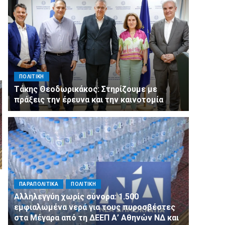
ΠΟΛΙΤΙΚΗ
Τάκης Θεοδωρικάκος: Στηρίζουμε με
πράξεις την έρευνα και την καινοτομία
ΠΑΡΑΠΟΛΙΤΙΚΑ
ΠΟΛΙΤΙΚΗ
Αλληλεγγύη χωρίς σύνορα: 1.500
εμφιαλωμένα νερά για τους πυροσβέστες
στα Μέγαρα από τη ΔΕΕΠ Α’ Αθηνών ΝΔ και