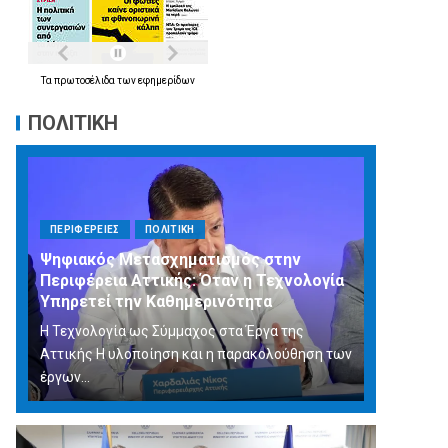
Τα
πρωτοσέλιδα
των
εφημερίδων
ΠΟΛΙΤΙΚΗ
ΠΕΡΙΦΕΡΕΙΕΣ
ΠΟΛΙΤΙΚΗ
Ψηφιακός Μετασχηματισμός στην
Περιφέρεια Αττικής: Όταν η Τεχνολογία
Υπηρετεί την Καθημερινότητα
Η Τεχνολογία ως Σύμμαχος στα Έργα της
Αττικής Η υλοποίηση και η παρακολούθηση των
έργων...