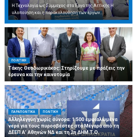
Η Τεχνολογία ως Σύμμαχος στα Έργα της Αττικής Η
υλοποίηση και η παρακολούθηση των έργων...
ΠΟΛΙΤΙΚΗ
Τάκης Θεοδωρικάκος: Στηρίζουμε με πράξεις την
έρευνα και την καινοτομία
ΠΑΡΑΠΟΛΙΤΙΚΑ
ΠΟΛΙΤΙΚΗ
Αλληλεγγύη χωρίς σύνορα: 1.500 εμφιαλωμένα
νερά για τους πυροσβέστες στα Μέγαρα από τη
ΔΕΕΠ Α’ Αθηνών ΝΔ και τη 2η ΔΗΜ.Τ.Ο.