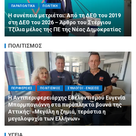
Αλληλεγγύη χωρίς σύνορα: 1.500
εμφιαλωμένα νερά για τους πυροσβέστες στα
Μέγαρα από τη ΔΕΕΠ Α’ Αθηνών ΝΔ και τη 2η
ΔΗΜ.Τ.Ο.
ΠΟΛΙΤΙΣΜΟΣ
ΠΟΛΙΤΙΣΜΟΣ
ΣΥΛΛΟΓΟΙ - ΕΝΩΣΕΙΣ
Πνιγμός: Ο Σιωπηλός Θάνατος που Δεν
Μοιάζει με τις Ταινίες
ΥΓΕΙΑ