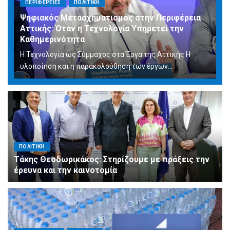
ΠΕΡΙΦΕΡΕΙΕΣ
ΠΟΛΙΤΙΚΗ
Ψηφιακός Μετασχηματισμός στην Περιφέρεια
Αττικής: Όταν η Τεχνολογία Υπηρετεί την
Καθημερινότητα
Η Τεχνολογία ως Σύμμαχος στα Έργα της Αττικής Η
υλοποίηση και η παρακολούθηση των έργων...
ΠΟΛΙΤΙΚΗ
Τάκης Θεοδωρικάκος: Στηρίζουμε με πράξεις την
έρευνα και την καινοτομία