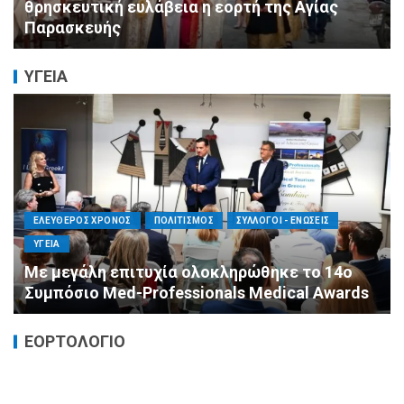
Η Εθελοντική Δράση Αγίου Δημητρίου στο
πλευρό των πυρόπληκτων συμπολιτών μας
ΥΓΕΙΑ
ΕΛΕΥΘΕΡΟΣ ΧΡΟΝΟΣ
ΟΙΚΟΝΟΜΙΑ
ΥΓΕΙΑ
Καταστροφικές δαπάνες υγείας και η
αντιμετώπισή τους
ΕΟΡΤΟΛΟΓΙΟ