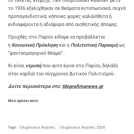
Οι τελετές έναρξης των Ολυμπιακών Αγώνων μετά
το 1936 εξελίχθηκαν σε θεάματα εντυπωσιακά, συχνά
προπαγανδιστικά, κάποιες φορές καλαίσθητα ή
ενδιαφέροντα ή αδιάφορα από αισθητικής άποψης.
Προχθές στο Παρίσι είδαμε να προβάλλεται
η
Κοινωνική Πρόκληση
και η
Πολιτιστική Παρακμή
ως
“φαντασμαγορικό θέαμα”…
Κι είναι
ντροπή
που αυτό έγινε στο Παρίσι, δηλαδή
στην καρδιά του σύγχρονου Δυτικού Πολιτισμού…
Δείτε περισσότερα στο:
tilegrafimanews.gr
Μου αρέσει αυτό:
Ολυμπιακοί Αγώνες
Ολυμπιακοί Αγώνες 2024
Tags: