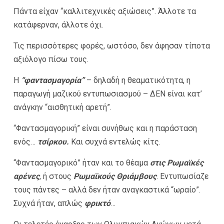
Πάντα είχαν “καλλιτεχνικές αξιώσεις”. Άλλοτε τα
κατάφερναν, άλλοτε όχι.
Τις περισσότερες φορές, ωστόσο, δεν άφησαν τίποτα
αξιόλογο πίσω τους.
Η
“φαντασμαγορία”
– δηλαδή η θεαματικότητα, η
παραγωγή μαζικού εντυπωσιασμού – ΔΕΝ είναι κατ’
ανάγκην “αισθητική αρετή”.
“Φαντασμαγορική” είναι συνήθως και η παράσταση
ενός…
τσίρκου.
Και συχνά εντελώς κίτς.
“Φαντασμαγορικό” ήταν και το θέαμα
στις Ρωμαϊκές
αρένες
, ή στους
Ρωμαϊκούς Θριάμβους
. Εντυπωσίαζε
τους πάντες – αλλά δεν ήταν αναγκαστικά “ωραίο”.
Συχνά ήταν, απλώς
φρικτό
…