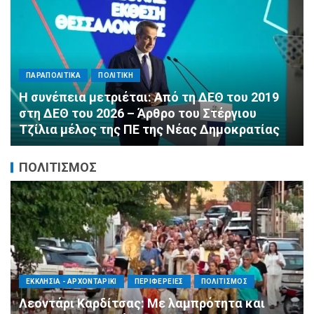
ΠΑΡΑΠΟΛΙΤΙΚΑ
ΠΟΛΙΤΙΚΗ
Αλληλεγγύη χωρίς σύνορα: 1.500
εμφιαλωμένα νερά για τους πυροσβέστες στα
Μέγαρα από τη ΔΕΕΠ Α’ Αθηνών ΝΔ και τη 2η
ΔΗΜ.Τ.Ο.
ΠΟΛΙΤΙΣΜΟΣ
ΑΓΙΟΣ ΔΗΜΗΤΡΙΟΣ
ΠΟΛΙΤΙΣΜΟΣ
ΣΥΛΛΟΓΟΙ - ΕΝΩΣΕΙΣ