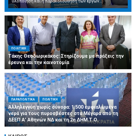
υλοποίηση και η παρακολούθηση των έργων...
ΠΟΛΙΤΙΚΗ
Τάκης Θεοδωρικάκος: Στηρίζουμε με πράξεις την
έρευνα και την καινοτομία
ΠΑΡΑΠΟΛΙΤΙΚΑ
ΠΟΛΙΤΙΚΗ
Αλληλεγγύη χωρίς σύνορα: 1.500 εμφιαλωμένα
νερά για τους πυροσβέστες στα Μέγαρα από τη
ΔΕΕΠ Α’ Αθηνών ΝΔ και τη 2η ΔΗΜ.Τ.Ο.