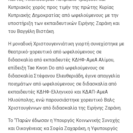
Κυπριακός χορός προς τιμήν της πρώτης Κυρίας
Κυπριακής Δημοκρατίας από ωφελούμενους με την
υποστήριξη των εκπαιδευτικών Ειρήνης Ζαράνη και
του Βαγγέλη Βιστάκη.
Η μοναδική Χριστουγεννιάτικη γιορτή συνεχίστηκε με
θεατρικό-χορευτικό από ωφελούμενους σε
διδασκαλία από εκπαιδευτές ΚΔΗΦ-ΑμεΑ Αλίμου,
επίδειξη Tae Kwon Do από ωφελούμενους σε
διδασκαλία Στέφανου Ελευθεριάδη, έγινε απαγγελία
ποιημάτων από ωφελούμενους σε διδασκαλία από
εκπαιδευτές ΚΔΗΦ-Ελληνικού και ΚΔΑΠ-ΑμεΑ
Ηλιούπολης, ενώ παρουσιάστηκε χορευτικό Βαλς
Χριστουγέννων από διδασκαλία της Ειρήνης Ζαράνη.
Το “Παρών έδωσαν η Υπουργός Κοινωνικής Συνοχής
και Οικογένειας κα Σοφία Ζαχαράκη, η Υφυπουργός