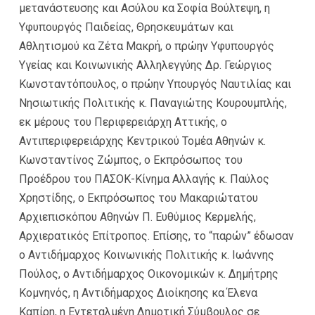
μετανάστευσης και Ασύλου κα Σοφία Βούλτεψη, η
Υφυπουργός Παιδείας, Θρησκευμάτων και
Αθλητισμού κα Ζέτα Μακρή, ο πρώην Υφυπουργός
Υγείας και Κοινωνικής Αλληλεγγύης Δρ. Γεώργιος
Κωνσταντόπουλος, ο πρώην Υπουργός Ναυτιλίας και
Νησιωτικής Πολιτικής κ. Παναγιώτης Κουρουμπλής,
εκ μέρους του Περιφερειάρχη Αττικής, ο
Αντιπεριφερειάρχης Κεντρικού Τομέα Αθηνών κ.
Κωνσταντίνος Ζώμπος, ο Εκπρόσωπος του
Προέδρου του ΠΑΣΟΚ-Κίνημα Αλλαγής κ. Παύλος
Χρηστίδης, ο Εκπρόσωπος του Μακαριώτατου
Αρχιεπισκόπου Αθηνών Π. Ευθύμιος Κερμελής,
Αρχιερατικός Επίτροπος. Επίσης, το “παρών” έδωσαν
ο Αντιδήμαρχος Κοινωνικής Πολιτικής κ. Ιωάννης
Πούλος, ο Αντιδήμαρχος Οικονομικών κ. Δημήτρης
Κομνηνός, η Αντιδήμαρχος Διοίκησης κα Έλενα
Καπίρη, η Εντεταλμένη Δημοτική Σύμβουλος σε