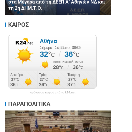
στα Μέγαρα από τη ΔΕΕΠ Α’ Αθηνών ΝΔ και
τη 2η ΔΗΜ.Τ.Ο.
ΚΑΙΡΟΣ
πρόγνωση καιρού από το k24.net
ΠΑΡΑΠΟΛΙΤΙΚΑ