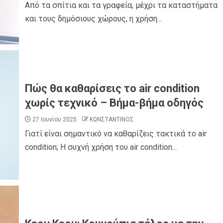
Από τα σπίτια και τα γραφεία, μέχρι τα καταστήματα
και τους δημόσιους χώρους, η χρήση...
0
ροσβέστες
ΠΑΡΑΠΟΛΙΤΙΚΑ
ΠΟΛΙΤΙΚΗ
νών ΝΔ και
Ποιο κόμμα ζήτησε…ψυχίατρο στη Βουλή;
Πώς θα καθαρίσεις το air condition
χωρίς τεχνικό – Βήμα-βήμα οδηγός
27 Ιουνίου 2025
ΚΩΝΣΤΑΝΤΙΝΟΣ
Γιατί είναι σημαντικό να καθαρίζεις τακτικά το air
condition; Η συχνή χρήση του air condition...
ΡΙΚΙ
ΑΓΙΟΣ ΔΗΜΗΤΡΙΟΣ
ΠΟΛΙΤΙΣΜΟΣ
ΣΥΛΛΟΓΟΙ - ΕΝΩΣΕΙΣ
 εορτασμός
Η Εθελοντική Δράση Αγίου Δημητρίου στο
ρος στον
πλευρό των πυρόπληκτων συμπολιτών
μας