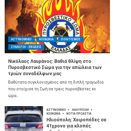
ΑΣΤΥΝΟΜΙΚΟ
ΚΟΙΝΩΝΙΑ
ΠΟΛΙΤΙΣΜΟΣ
ΣΥΛΛΟΓΟΙ - ΕΝΩΣΕΙΣ
Νικόλαος Λαυράνος: Βαθιά θλίψη στο
Πυροσβεστικό Σώμα για την απώλεια των
τριών συναδέλφων μας
Βαθύτατα συγκλονισμένος από τη διπλή τραγωδία
που στοίχισε τη ζωή σε τρεις πυροσβέστες εν
ώρα...
ΑΣΤΥΝΟΜΙΚΟ
ΗΛΙΟΥΠΟΛΗ
ΚΟΙΝΩΝΙΑ
ΝΟΤΙΑ ΠΡΟΑΣΤΙΑ
Ηλιούπολη: Χειροπέδες σε
41χρονο για κλοπές