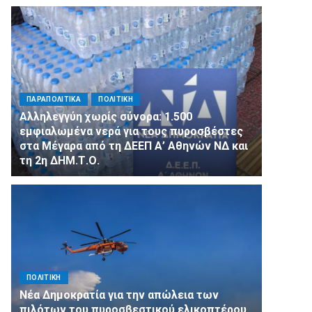
ΠΑΡΑΠΟΛΙΤΙΚΑ
ΠΟΛΙΤΙΚΗ
Αλληλεγγύη χωρίς σύνορα: 1.500
εμφιαλωμένα νερά για τους πυροσβέστες
στα Μέγαρα από τη ΔΕΕΠ Α’ Αθηνών ΝΔ και
τη 2η ΔΗΜ.Τ.Ο.
ΠΟΛΙΤΙΚΗ
Νέα Δημοκρατία για την απώλεια των
πιλότων του πυροσβεστικού ελικοπτέρου