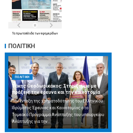
Τα
πρωτοσέλιδα
των
εφημερίδων
ΠΟΛΙΤΙΚΗ
ΠΟΛΙΤΙΚΗ
Τάκης Θεοδωρικάκος: Στηρίζουμε με
πράξεις την έρευνα και την καινοτομία
Την ένταξη της χρηματοδότησης του Ελληνικού
Ιδρύματος Έρευνας και Καινοτομίας στο
Tομεακό Πρόγραμμα Ανάπτυξης του υπουργείου
Ανάπτυξης για την…