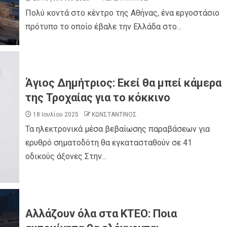
Πολύ κοντά στο κέντρο της Αθήνας, ένα εργοστάσιο
πρότυπο το οποίο έβαλε την Ελλάδα στο...
ΠΑΡΑΠΟΛΙΤΙΚΑ
ΠΟΛΙΤΙΚΗ
οβήθηκα,
Η συνέπεια μετριέται: Από τη ΔΕΘ του 20
υγκινητική
στη ΔΕΘ του 2026 – Άρθρο του Στέργιου
το κάταγμα
Τζίλια μέλος της ΠΕ της Νέας Δημοκρατία
Άγιος Δημήτριος: Εκεί θα μπεί κάμερα
της Τροχαίας για το κόκκινο
18 Ιουλίου 2025
ΚΩΝΣΤΑΝΤΙΝΟΣ
Τα ηλεκτρονικά μέσα βεβαίωσης παραβάσεων για
ερυθρό σηματοδότη θα εγκατασταθούν σε 41
οδικούς άξονες Στην...
ΣΜΟΣ
ΕΚΚΛΗΣΙΑ - ΑΡΧΟΝΤΑΡΙΚΙ
ΠΕΡΙΦΕΡΕΙΕΣ
ΠΟΛΙΤΙΣΜΟΣ
ίψη στο
Λεοντάρι Καρδίτσας: Με λαμπρότητα και
Αλλάζουν όλα στα ΚΤΕΟ: Ποια
απώλεια των
θρησκευτική ευλάβεια η εορτή της Αγίας