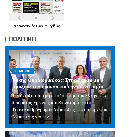
Τα
πρωτοσέλιδα
των
εφημερίδων
ΠΟΛΙΤΙΚΗ
ΠΟΛΙΤΙΚΗ
Τάκης Θεοδωρικάκος: Στηρίζουμε με
πράξεις την έρευνα και την καινοτομία
Την ένταξη της χρηματοδότησης του Ελληνικού
Ιδρύματος Έρευνας και Καινοτομίας στο
Tομεακό Πρόγραμμα Ανάπτυξης του υπουργείου
Ανάπτυξης για την…