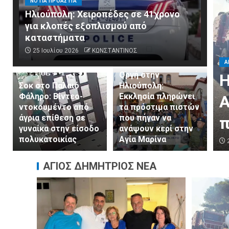
ΝΟΤΙΑ ΠΡΟΑΣΤΙΑ
Ηλιούπολη: Χειροπέδες σε 41χρονο
για κλοπές εξοπλισμού από
καταστήματα
Α
25 Ιουλίου 2026
ΚΩΝΣΤΑΝΤΙΝΟΣ
«
Οργή στην
κή Προστασία του Δήμου
κ
Σοκ στο Παλαιό
Ηλιούπολη:
Φάληρο: Βίντεο-
Εκκλησία πληρώνει
μητρίου στο πλευρό των
Σ
ντοκουμέντο από
τα πρόστιμα πιστών
άγρια επίθεση σε
που πήγαν να
ν από τις πυρκαγιές
τ
γυναίκα στην είσοδο
ανάψουν κερί στην
πολυκατοικίας
Αγία Μαρίνα
ΚΩΝΣΤΑΝΤΙΝΟΣ
3
ΑΓΙΟΣ ΔΗΜΗΤΡΙΟΣ ΝΕΑ