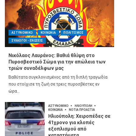
Ηλιούπολη:
Χειροπέδες σε
41χρονο για κλοπές
5
εξοπλισμού από
καταστήματα
ΑΣΤΥΝΟΜΙΚΟ
ΚΟΙΝΩΝΙΑ
ΠΟΛΙΤΙΣΜΟΣ
ΣΥΛΛΟΓΟΙ - ΕΝΩΣΕΙΣ
Νικόλαος Λαυράνος: Βαθιά θλίψη στο
Πυροσβεστικό Σώμα για την απώλεια των
τριών συναδέλφων μας
Βαθύτατα συγκλονισμένος από τη διπλή τραγωδία
που στοίχισε τη ζωή σε τρεις πυροσβέστες εν
ώρα...
ΑΣΤΥΝΟΜΙΚΟ
ΗΛΙΟΥΠΟΛΗ
ΚΟΙΝΩΝΙΑ
ΝΟΤΙΑ ΠΡΟΑΣΤΙΑ
Ηλιούπολη: Χειροπέδες σε
41χρονο για κλοπές
εξοπλισμού από
καταστήματα