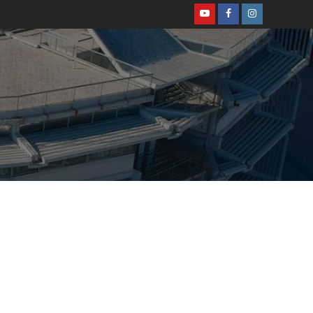
ΑΣΤΥΝΟΜΙΚΟ
ΚΟΙΝΩΝΙΑ
ΠΟΛΙΤΙΣΜΟΣ
ΣΥΛΛΟΓΟΙ - ΕΝΩΣΕΙΣ
Νικόλαος Λαυράνος:
Βαθιά θλίψη στο
Πυροσβεστικό Σώμα
3
για την απώλεια των
τριών συναδέλφων
ΚΟΙΝΩΝΙΑ
ΠΕΡΙΦΕΡΕΙΕΣ
μας
Συναγερμός στην
Εύβοια: Πυρκαγιά σε
δασική έκταση στον
Σταυρό Διρφύων –
4
Μεσσαπίων
ΑΣΤΥΝΟΜΙΚΟ
ΗΛΙΟΥΠΟΛΗ
ΚΟΙΝΩΝΙΑ
ΝΟΤΙΑ ΠΡΟΑΣΤΙΑ
Ηλιούπολη: