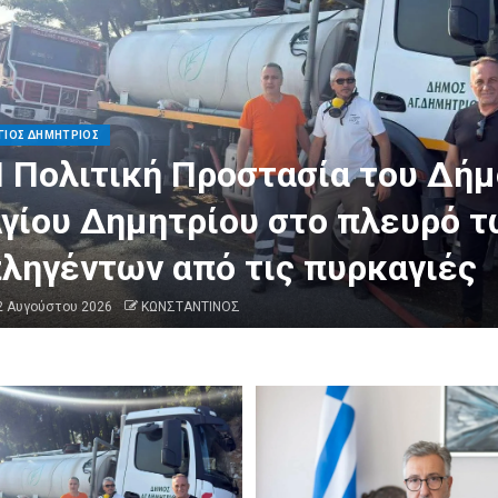
ΓΙΟΣ ΔΗΜΗΤΡΙΟΣ
Πλήρωσαν με τη ζωή τους το
αθήκον»: Συντετριμμένος ο
τέλιος Μαμαλάκης για την
ραγωδία σε Ρέθυμνο και Γύθε
1 Ιουλίου 2026
ΚΩΝΣΤΑΝΤΙΝΟΣ