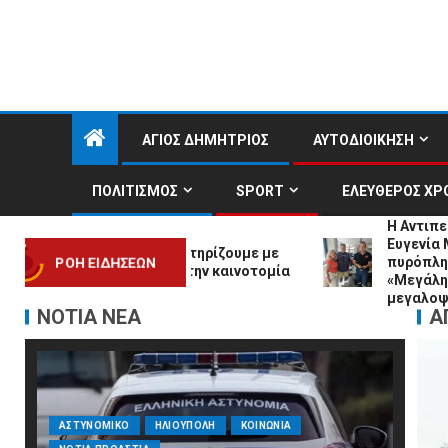
ΑΓΙΟΣ ΔΗΜΗΤΡΙΟΣ
ΑΥΤΟΔΙΟΙΚΗΣΗ
ΠΟΛΙΤΙΣΜΟΣ
SPORT
ΕΛΕΥΘΕΡΟΣ ΧΡ
Η Αντιπεριφερειάρχης
Ευγενία Μπαρμπαγιάν
δωρικάκος: Στηρίζουμε με
πυρόπληκτα βουνά της
ΡΟΗ ΕΙΔΗΣΕΩΝ
ην έρευνα και την καινοτομία
«Μεγάλη η ζημιά, τερά
μεγαλοψυχία των Ελλ
ΝΟΤΙΑ ΝΕΑ
Α
ΑΣΤΥΝΟΜΙΚΟ
ΗΛΙΟΥΠΟΛΗ
ΚΟΙΝΩΝΙΑ