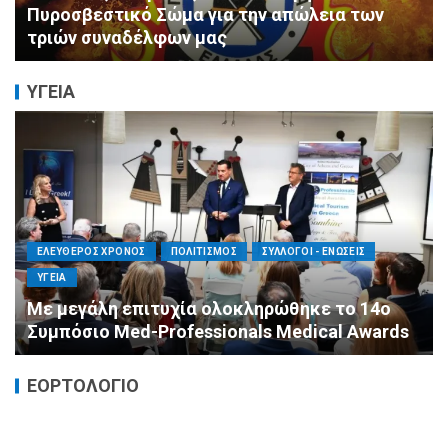
της Μεταμορφώσεως του Σωτήρος στον
Ασύρματο
ΥΓΕΙΑ
ΕΛΕΥΘΕΡΟΣ ΧΡΟΝΟΣ
ΟΙΚΟΝΟΜΙΑ
ΥΓΕΙΑ
4ο
Καταστροφικές δαπάνες υγείας και η
ards
αντιμετώπισή τους
ΕΟΡΤΟΛΟΓΙΟ