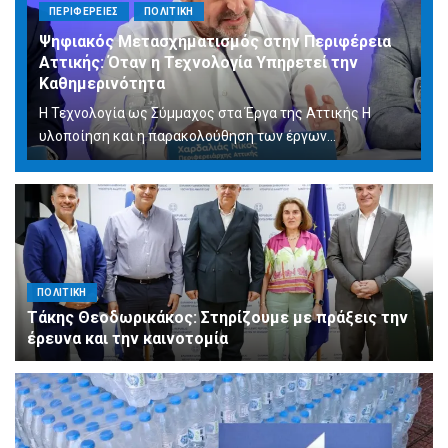
ΠΕΡΙΦΕΡΕΙΕΣ
ΠΟΛΙΤΙΚΗ
Ψηφιακός Μετασχηματισμός στην Περιφέρεια
Αττικής: Όταν η Τεχνολογία Υπηρετεί την
Καθημερινότητα
Η Τεχνολογία ως Σύμμαχος στα Έργα της Αττικής Η
υλοποίηση και η παρακολούθηση των έργων...
ΠΟΛΙΤΙΚΗ
Τάκης Θεοδωρικάκος: Στηρίζουμε με πράξεις την
έρευνα και την καινοτομία