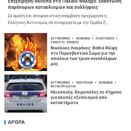
Επιχείρηση-σκούπα στο Παλαιό Φάληρο: Εκκένωση
παράνομων καταυλισμών και συλλήψεις
Σε άμεση και αποφασιστική επέμβαση προχώρησε η
Ελληνική Αστυνομία, σε συνεργασία με την Ομάδα Ζ,...
ΑΣΤΥΝΟΜΙΚΟ
ΚΟΙΝΩΝΙΑ
ΠΟΛΙΤΙΣΜΟΣ
ΣΥΛΛΟΓΟΙ - ΕΝΩΣΕΙΣ
Νικόλαος Λαυράνος: Βαθιά θλίψη
στο Πυροσβεστικό Σώμα για την
απώλεια των τριών συναδέλφων
μας
ΑΣΤΥΝΟΜΙΚΟ
ΗΛΙΟΥΠΟΛΗ
ΚΟΙΝΩΝΙΑ
ΝΟΤΙΑ ΠΡΟΑΣΤΙΑ
Ηλιούπολη: Χειροπέδες σε 41χρονο
για κλοπές εξοπλισμού από
καταστήματα
ΑΡΘΡΑ