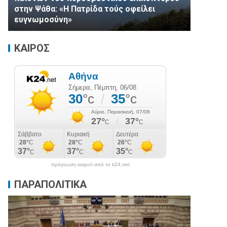
στην Ψάθα: «Η Πατρίδα τούς οφείλει
ευγνωμοσύνη»
ΚΑΙΡΟΣ
πρόγνωση καιρού από το k24.net
ΠΑΡΑΠΟΛΙΤΙΚΑ