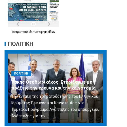
Τα
πρωτοσέλιδα
των
εφημερίδων
ΠΟΛΙΤΙΚΗ
ΠΟΛΙΤΙΚΗ
Τάκης Θεοδωρικάκος: Στηρίζουμε με
πράξεις την έρευνα και την καινοτομία
Την ένταξη της χρηματοδότησης του Ελληνικού
Ιδρύματος Έρευνας και Καινοτομίας στο
Tομεακό Πρόγραμμα Ανάπτυξης του υπουργείου
Ανάπτυξης για την…