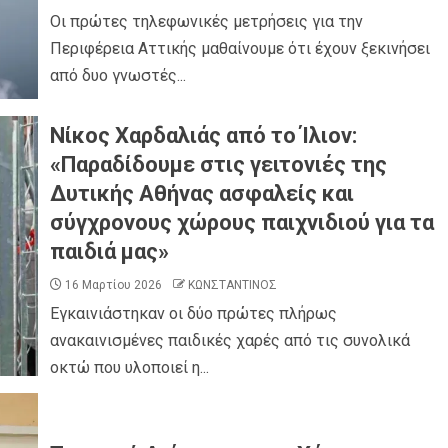
Οι πρώτες τηλεφωνικές μετρήσεις για την
Περιφέρεια Αττικής μαθαίνουμε ότι έχουν ξεκινήσει
από δυο γνωστές...
0
ροσβέστες
Νίκος Χαρδαλιάς από το Ίλιον:
ΠΑΡΑΠΟΛΙΤΙΚΑ
ΠΟΛΙΤΙΚΗ
νών ΝΔ και
Ποιο κόμμα ζήτησε…ψυχίατρο στη Βουλή;
«Παραδίδουμε στις γειτονιές της
Δυτικής Αθήνας ασφαλείς και
σύγχρονους χώρους παιχνιδιού για τα
παιδιά μας»
16 Μαρτίου 2026
ΚΩΝΣΤΑΝΤΙΝΟΣ
Εγκαινιάστηκαν οι δύο πρώτες πλήρως
ανακαινισμένες παιδικές χαρές από τις συνολικά
οκτώ που υλοποιεί η...
ΠΕΡΙΦΕΡΕΙΕΣ
ΠΟΛΙΤΙΣΜΟΣ
ΣΥΛΛΟΓΟΙ - ΕΝΩΣΕΙΣ
Η Αντιπεριφερειάρχης Εθελοντισμού
ητρίου στο
Ευγενία Μπαρμπαγιάννη στα πυρόπληκτα
πολιτών
βουνά της Αττικής: «Μεγάλη η ζημιά,