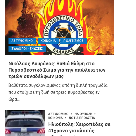
ΑΣΤΥΝΟΜΙΚΟ
ΚΟΙΝΩΝΙΑ
ΠΟΛΙΤΙΣΜΟΣ
ΣΥΛΛΟΓΟΙ - ΕΝΩΣΕΙΣ
Νικόλαος Λαυράνος: Βαθιά θλίψη στο
Πυροσβεστικό Σώμα για την απώλεια των
τριών συναδέλφων μας
Βαθύτατα συγκλονισμένος από τη διπλή τραγωδία
που στοίχισε τη ζωή σε τρεις πυροσβέστες εν
ώρα...
ΑΣΤΥΝΟΜΙΚΟ
ΗΛΙΟΥΠΟΛΗ
ΚΟΙΝΩΝΙΑ
ΝΟΤΙΑ ΠΡΟΑΣΤΙΑ
Ηλιούπολη: Χειροπέδες σε
41χρονο για κλοπές