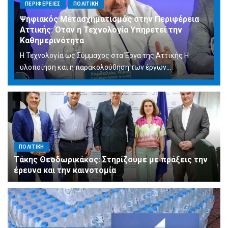
ΠΕΡΙΦΕΡΕΙΕΣ
ΠΟΛΙΤΙΚΗ
Ψηφιακός Μετασχηματισμός στην Περιφέρεια
Αττικής: Όταν η Τεχνολογία Υπηρετεί την
Καθημερινότητα
Η Τεχνολογία ως Σύμμαχος στα Έργα της Αττικής Η
υλοποίηση και η παρακολούθηση των έργων...
ΠΟΛΙΤΙΚΗ
Τάκης Θεοδωρικάκος: Στηρίζουμε με πράξεις την
έρευνα και την καινοτομία