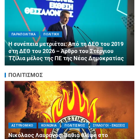
ΠΑΡΑΠΟΛΙΤΙΚΑ
ΠΟΛΙΤΙΚΗ
Αλληλεγγύη χωρίς σύνορα: 1.500
εμφιαλωμένα νερά για τους πυροσβέστες στα
Μέγαρα από τη ΔΕΕΠ Α’ Αθηνών ΝΔ και τη 2η
ΔΗΜ.Τ.Ο.
ΠΟΛΙΤΙΣΜΟΣ
ΑΓΙΟΣ ΔΗΜΗΤΡΙΟΣ
ΕΚΚΛΗΣΙΑ - ΑΡΧΟΝΤΑΡΙΚΙ
ΠΟΛΙΤΙΣΜΟΣ
Με κατάνυξη και λαμπρότητα ο εορτασμός