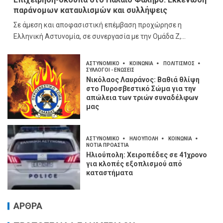
παράνομων καταυλισμών και συλλήψεις
Σε άμεση και αποφασιστική επέμβαση προχώρησε η
Ελληνική Αστυνομία, σε συνεργασία με την Ομάδα Ζ,...
ΑΣΤΥΝΟΜΙΚΟ
ΚΟΙΝΩΝΙΑ
ΠΟΛΙΤΙΣΜΟΣ
ΣΥΛΛΟΓΟΙ - ΕΝΩΣΕΙΣ
Νικόλαος Λαυράνος: Βαθιά θλίψη
στο Πυροσβεστικό Σώμα για την
απώλεια των τριών συναδέλφων
μας
ΑΣΤΥΝΟΜΙΚΟ
ΗΛΙΟΥΠΟΛΗ
ΚΟΙΝΩΝΙΑ
ΝΟΤΙΑ ΠΡΟΑΣΤΙΑ
Ηλιούπολη: Χειροπέδες σε 41χρονο
για κλοπές εξοπλισμού από
καταστήματα
ΑΡΘΡΑ