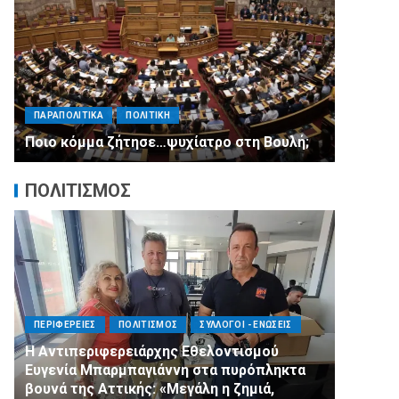
ΠΑΡΑΠΟΛΙΤΙΚΑ
ΠΟΛΙΤΙΚΗ
Μητσοτάκης σε υπουργούς: Ξεχάστε τον
ανασχηματισμό, πιάστε δουλειά με 4
τη Βουλή;
αυστηρές εντολές
ΠΟΛΙΤΙΣΜΟΣ
ΟΙ - ΕΝΩΣΕΙΣ
ΠΟΛΙΤΙΣΜΟΣ
ΣΥΛΛΟΓΟΙ - ΕΝΩΣΕΙΣ
τισμού
πυρόπληκτα
Άμεση κινητοποίηση της Ειδικής Ομάδας
ζημιά,
Αλληλεγγύης (Ε.Ο.Α.) για τους πυροσβέστ