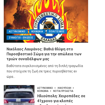
ΑΣΤΥΝΟΜΙΚΟ
ΚΟΙΝΩΝΙΑ
ΠΟΛΙΤΙΣΜΟΣ
ΣΥΛΛΟΓΟΙ - ΕΝΩΣΕΙΣ
Νικόλαος Λαυράνος: Βαθιά θλίψη στο
Πυροσβεστικό Σώμα για την απώλεια των
τριών συναδέλφων μας
Βαθύτατα συγκλονισμένος από τη διπλή τραγωδία
που στοίχισε τη ζωή σε τρεις πυροσβέστες εν
ώρα...
ΑΣΤΥΝΟΜΙΚΟ
ΗΛΙΟΥΠΟΛΗ
ΚΟΙΝΩΝΙΑ
ΝΟΤΙΑ ΠΡΟΑΣΤΙΑ
Ηλιούπολη: Χειροπέδες σε
41χρονο για κλοπές