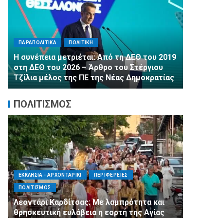
ΠΑΡΑΠΟΛΙΤΙΚΑ
ΠΟΛΙΤΙΚΗ
ΚΗ
Αλληλεγγύη χωρίς σύνορα: 1.50
ι: Από τη ΔΕΘ του 2019
εμφιαλωμένα νερά για τους πυ
 Άρθρο του Στέργιου
στα Μέγαρα από τη ΔΕΕΠ Α’ Αθη
 της Νέας Δημοκρατίας
τη 2η ΔΗΜ.Τ.Ο.
ΠΟΛΙΤΙΣΜΟΣ
ΑΡΧΟΝΤΑΡΙΚΙ
ΠΕΡΙΦΕΡΕΙΕΣ
ΑΓΙΟΣ ΔΗΜΗΤΡΙΟΣ
ΠΟΛΙ
ΣΥΛΛΟΓΟΙ - ΕΝΩΣΕΙΣ
Καρδίτσας: Με λαμπρότητα και
Η Εθελοντική Δράση 
κή ευλάβεια η εορτή της Αγίας
πλευρό των πυρόπλ