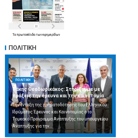
Τα
πρωτοσέλιδα
των
εφημερίδων
ΠΟΛΙΤΙΚΗ
ΠΟΛΙΤΙΚΗ
Τάκης Θεοδωρικάκος: Στηρίζουμε με
πράξεις την έρευνα και την καινοτομία
Την ένταξη της χρηματοδότησης του Ελληνικού
Ιδρύματος Έρευνας και Καινοτομίας στο
Tομεακό Πρόγραμμα Ανάπτυξης του υπουργείου
Ανάπτυξης για την…