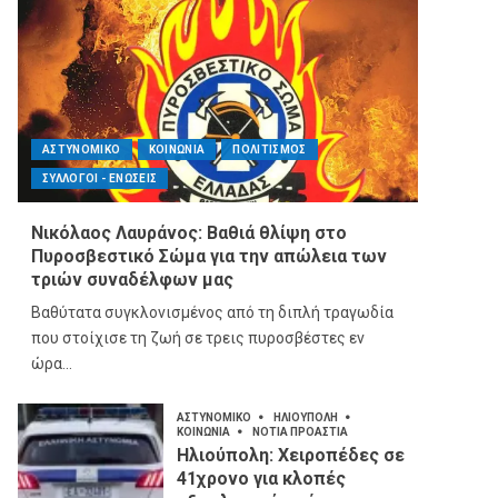
ΑΣΤΥΝΟΜΙΚΟ
ΚΟΙΝΩΝΙΑ
ΠΟΛΙΤΙΣΜΟΣ
ΣΥΛΛΟΓΟΙ - ΕΝΩΣΕΙΣ
Νικόλαος Λαυράνος: Βαθιά θλίψη στο
Πυροσβεστικό Σώμα για την απώλεια των
τριών συναδέλφων μας
Βαθύτατα συγκλονισμένος από τη διπλή τραγωδία
που στοίχισε τη ζωή σε τρεις πυροσβέστες εν
ώρα...
ΑΣΤΥΝΟΜΙΚΟ
ΗΛΙΟΥΠΟΛΗ
ΚΟΙΝΩΝΙΑ
ΝΟΤΙΑ ΠΡΟΑΣΤΙΑ
Ηλιούπολη: Χειροπέδες σε
41χρονο για κλοπές