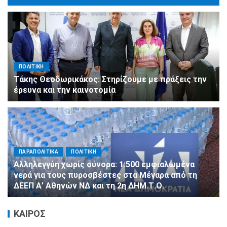
ΠΟΛΙΤΙΚΗ
Τάκης Θεοδωρικάκος: Στηρίζουμε με πράξεις την
έρευνα και την καινοτομία
ΠΑΡΑΠΟΛΙΤΙΚΑ
ΠΟΛΙΤΙΚΗ
Αλληλεγγύη χωρίς σύνορα: 1.500 εμφιαλωμένα
νερά για τους πυροσβέστες στα Μέγαρα από τη
ΔΕΕΠ Α’ Αθηνών ΝΔ και τη 2η ΔΗΜ.Τ.Ο.
ΚΑΙΡΟΣ