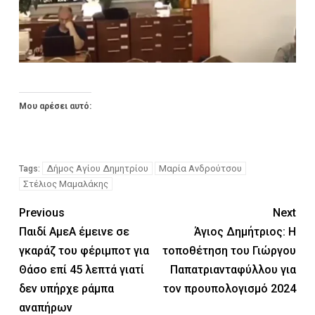
Μου αρέσει αυτό:
Δήμος Αγίου Δημητρίου
Μαρία Ανδρούτσου
Tags:
Στέλιος Μαμαλάκης
Previous
Next
Παιδί ΑμεΑ έμεινε σε
Άγιος Δημήτριος: Η
γκαράζ του φέριμποτ για
τοποθέτηση του Γιώργου
Θάσο επί 45 λεπτά γιατί
Παπατριανταφύλλου για
δεν υπήρχε ράμπα
τον προυπολογισμό 2024
αναπήρων