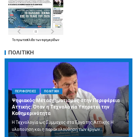
Τα
πρωτοσέλιδα
των
εφημερίδων
ΠΟΛΙΤΙΚΗ
ΠΕΡΙΦΕΡΕΙΕΣ
ΠΟΛΙΤΙΚΗ
Ψηφιακός Μετασχηματισμός στην Περιφέρεια
Αττικής: Όταν η Τεχνολογία Υπηρετεί την
Καθημερινότητα
Η Τεχνολογία ως Σύμμαχος στα Έργα της Αττικής Η
υλοποίηση και η παρακολούθηση των έργων...