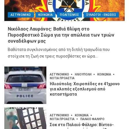
ΑΣΤΥΝΟΜΙΚΟ
ΚΟΙΝΩΝΙΑ
ΠΟΛΙΤΙΣΜΟΣ
ΣΥΛΛΟΓΟΙ - ΕΝΩΣΕΙΣ
Νικόλαος Λαυράνος: Βαθιά θλίψη στο
Πυροσβεστικό Σώμα για την απώλεια των τριών
συναδέλφων μας
Βαθύτατα συγκλονισμένος από τη διπλή τραγωδία που
στοίχισε τη ζωή σε τρεις πυροσβέστες εν ώρα...
ΑΣΤΥΝΟΜΙΚΟ
ΗΛΙΟΥΠΟΛΗ
ΚΟΙΝΩΝΙΑ
ΝΟΤΙΑ ΠΡΟΑΣΤΙΑ
Ηλιούπολη: Χειροπέδες σε 41χρονο
για κλοπές εξοπλισμού από
καταστήματα
ΑΣΤΥΝΟΜΙΚΟ
ΚΟΙΝΩΝΙΑ
ΝΟΤΙΑ ΠΡΟΑΣΤΙΑ
ΠΑΛΑΙΟ ΦΑΛΗΡΟ
Σοκ στο Παλαιό Φάληρο: Βίντεο-