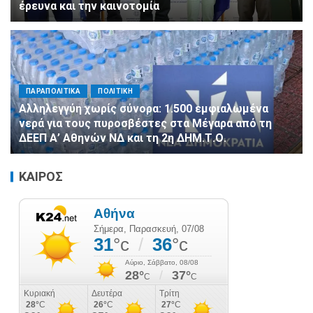
έρευνα και την καινοτομία
ΠΑΡΑΠΟΛΙΤΙΚΑ
ΠΟΛΙΤΙΚΗ
Αλληλεγγύη χωρίς σύνορα: 1.500 εμφιαλωμένα
νερά για τους πυροσβέστες στα Μέγαρα από τη
ΔΕΕΠ Α’ Αθηνών ΝΔ και τη 2η ΔΗΜ.Τ.Ο.
ΚΑΙΡΟΣ