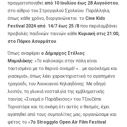
πραγματοποιηθεί
από 10 Ιουλίου έως 28 Αυγούστου
,
στο αίθριο του Στρογγυλού Σχολείου. Παράλληλα,
όπως κάθε χρόνο, διοργανώνεται το
Cine Kids
Festival 2024
από 14/7 έως 25 /8
που περιλαμβάνει
προβολές παιδικών ταινιών κάθε
Κυριακή στις 21:00,
στο Πάρκο Ασυρμάτου
.
Όπως αναφέρει
ο Δήμαρχος Στέλιος
Μαμαλάκης:
«Το καλοκαίρι στην πόλη είναι
ταυτισμένο με το θερινό σινεμά! «… με αγιόκλημα και
γιασεμιά», όπως λέει χαρακτηριστικά το αγαπημένο
τραγούδι, του Λουκιανού Κηλαηδόνης. Με οδηγό
λοιπόν, τη γλυκιά νοσταλγία της εμβληματικής
ταινίας «Σινεμά ο Παράδεισος» του Τζουζέπε
Τορνατόρε και τη σκέψη ότι αυτός ο θεσμός, έχει
αγαπηθεί από τους συμπολίτες μας, οργανώσαμε και
φέτος το «
7ο
Stroggylo
Open Air Film Festival