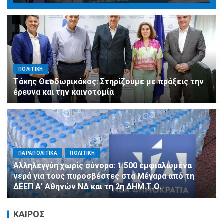
ΠΟΛΙΤΙΚΗ
Τάκης Θεοδωρικάκος: Στηρίζουμε με πράξεις την
έρευνα και την καινοτομία
ΠΑΡΑΠΟΛΙΤΙΚΑ
ΠΟΛΙΤΙΚΗ
Αλληλεγγύη χωρίς σύνορα: 1.500 εμφιαλωμένα
νερά για τους πυροσβέστες στα Μέγαρα από τη
ΔΕΕΠ Α’ Αθηνών ΝΔ και τη 2η ΔΗΜ.Τ.Ο.
ΚΑΙΡΟΣ