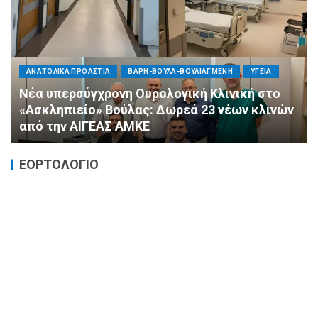
ΠΟΛΙΤΙΚΗ
ΤΡΟΠΟΣ ΖΩΗΣ
ΥΓΕΙΑ
«Ημέρα Καρδιάς»: Μια πρωτοποριακή δράση
πρόληψης από τη ΔΗΜ.ΤΟ. Νέας
Φιλαδέλφειας – Νέας Χαλκηδόνας
ΕΟΡΤΟΛΟΓΙΟ