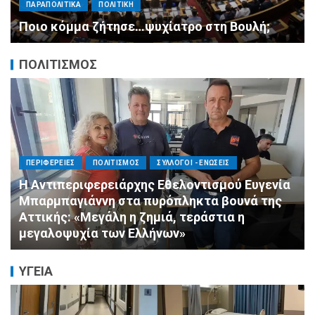
ανασχηματισμό, πιάστε δουλειά με 4
αυστηρές εντολές
ΠΟΛΙΤΙΣΜΟΣ
ΠΟΛΙΤΙΣΜΟΣ
ΣΥΛΛΟΓΟΙ - ΕΝΩΣΕΙΣ
Άμεση κινητοποίηση της Ειδικής Ομάδας
Αλληλεγγύης (Ε.Ο.Α.) για τους πυροσβέστες
στο Πόρτο Γερμενό
ΥΓΕΙΑ