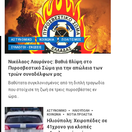
ΑΣΤΥΝΟΜΙΚΟ
ΚΟΙΝΩΝΙΑ
ΠΟΛΙΤΙΣΜΟΣ
ΣΥΛΛΟΓΟΙ - ΕΝΩΣΕΙΣ
Νικόλαος Λαυράνος: Βαθιά θλίψη στο
Πυροσβεστικό Σώμα για την απώλεια των
τριών συναδέλφων μας
Βαθύτατα συγκλονισμένος από τη διπλή τραγωδία
που στοίχισε τη ζωή σε τρεις πυροσβέστες εν
ώρα...
ΑΣΤΥΝΟΜΙΚΟ
ΗΛΙΟΥΠΟΛΗ
ΚΟΙΝΩΝΙΑ
ΝΟΤΙΑ ΠΡΟΑΣΤΙΑ
Ηλιούπολη: Χειροπέδες σε
41χρονο για κλοπές