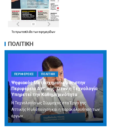
Τα
πρωτοσέλιδα
των
εφημερίδων
ΠΟΛΙΤΙΚΗ
ΠΕΡΙΦΕΡΕΙΕΣ
ΠΟΛΙΤΙΚΗ
Ψηφιακός Μετασχηματισμός στην
Περιφέρεια Αττικής: Όταν η Τεχνολογία
Υπηρετεί την Καθημερινότητα
Η Τεχνολογία ως Σύμμαχος στα Έργα της
Αττικής Η υλοποίηση και η παρακολούθηση των
έργων...