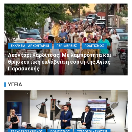
ΑΓΙΟΣ ΔΗΜΗΤΡΙΟΣ
ΠΟΛΙΤΙΣΜΟΣ
ΣΥΛΛΟΓΟΙ - ΕΝΩΣΕΙΣ
Η Εθελοντική Δράση Αγίου Δημητρίου στο
πλευρό των πυρόπληκτων συμπολιτών μας
ΥΓΕΙΑ