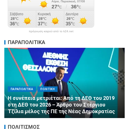
πρόγνωση καιρού από το k24.net
ΠΑΡΑΠΟΛΙΤΙΚΑ
ΠΑΡΑΠΟΛΙΤΙΚΑ
ΠΟΛΙΤΙΚΗ
Αλληλεγγύη χωρίς σύνορα: 1.500
εμφιαλωμένα νερά για τους πυροσβέστες στα
Μέγαρα από τη ΔΕΕΠ Α’ Αθηνών ΝΔ και τη 2η
ΔΗΜ.Τ.Ο.
ΠΟΛΙΤΙΣΜΟΣ