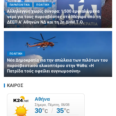
ΠΑΡΑΠΟΛΙΤΙΚΑ
ΠΟΛΙΤΙΚΗ
Αλληλεγγύη χωρίς σύνορα: 1.500 εμφιαλωμένα
νερά για τους πυροσβέστες στα Μέγαρα από τη
ΔΕΕΠ Α’ Αθηνών ΝΔ και τη 2η ΔΗΜ.Τ.Ο.
ΠΟΛΙΤΙΚΗ
Νέα Δημοκρατία για την απώλεια των πιλότων του
πυροσβεστικού ελικοπτέρου στην Ψάθα: «Η
Πατρίδα τούς οφείλει ευγνωμοσύνη»
ΚΑΙΡΟΣ