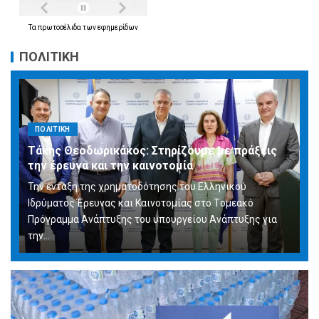
Τα
πρωτοσέλιδα
των
εφημερίδων
ΠΟΛΙΤΙΚΗ
ΠΟΛΙΤΙΚΗ
Τάκης Θεοδωρικάκος: Στηρίζουμε με πράξεις
την έρευνα και την καινοτομία
Την ένταξη της χρηματοδότησης του Ελληνικού
Ιδρύματος Έρευνας και Καινοτομίας στο Tομεακό
Πρόγραμμα Ανάπτυξης του υπουργείου Ανάπτυξης για
την…