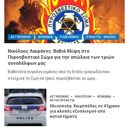
ΑΣΤΥΝΟΜΙΚΟ
ΚΟΙΝΩΝΙΑ
ΠΟΛΙΤΙΣΜΟΣ
ΣΥΛΛΟΓΟΙ - ΕΝΩΣΕΙΣ
Νικόλαος Λαυράνος: Βαθιά θλίψη στο
Πυροσβεστικό Σώμα για την απώλεια των τριών
συναδέλφων μας
Βαθύτατα συγκλονισμένος από τη διπλή τραγωδία που
στοίχισε τη ζωή σε τρεις πυροσβέστες εν ώρα...
ΑΣΤΥΝΟΜΙΚΟ
ΗΛΙΟΥΠΟΛΗ
ΚΟΙΝΩΝΙΑ
ΝΟΤΙΑ ΠΡΟΑΣΤΙΑ
Ηλιούπολη: Χειροπέδες σε 41χρονο
για κλοπές εξοπλισμού από
καταστήματα