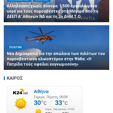
Αλληλεγγύη χωρίς σύνορα: 1.500 εμφιαλωμένα
νερά για τους πυροσβέστες στα Μέγαρα από τη
ΔΕΕΠ Α’ Αθηνών ΝΔ και τη 2η ΔΗΜ.Τ.Ο.
ΠΟΛΙΤΙΚΗ
Νέα Δημοκρατία για την απώλεια των πιλότων του
πυροσβεστικού ελικοπτέρου στην Ψάθα: «Η
Πατρίδα τούς οφείλει ευγνωμοσύνη»
ΚΑΙΡΟΣ