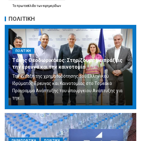
Τα
πρωτοσέλιδα
των
εφημερίδων
ΠΟΛΙΤΙΚΗ
ΠΟΛΙΤΙΚΗ
Τάκης Θεοδωρικάκος: Στηρίζουμε με πράξεις
την έρευνα και την καινοτομία
Την ένταξη της χρηματοδότησης του Ελληνικού
Ιδρύματος Έρευνας και Καινοτομίας στο Tομεακό
Πρόγραμμα Ανάπτυξης του υπουργείου Ανάπτυξης για
την…
ΠΑΡΑΠΟΛΙΤΙΚΑ
ΠΟΛΙΤΙΚΗ