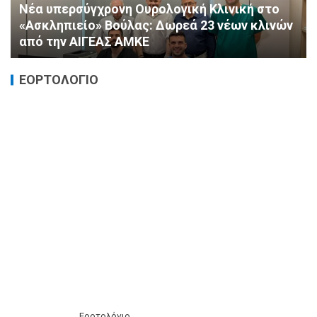
«Ημέρα Καρδιάς»: Μια πρωτοποριακή δράση
πρόληψης από τη ΔΗΜ.ΤΟ. Νέας
Φιλαδέλφειας – Νέας Χαλκηδόνας
ΕΟΡΤΟΛΟΓΙΟ
Εορτολόγιο