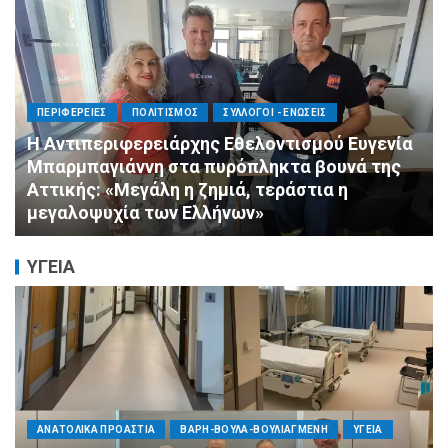
ΠΟΛΙΤΙΣΜΟΣ
ΣΥΛΛΟΓΟΙ - ΕΝΩΣΕΙΣ
Άμεση κινητοποίηση της Ειδικής Ομάδας
Αλληλεγγύης (Ε.Ο.Α.) για τους πυροσβέστες
στο Πόρτο Γερμενό
ΥΓΕΙΑ
ΠΟΛΙΤΙΚΗ
ΤΡΟΠΟΣ ΖΩΗΣ
ΥΓΕΙΑ