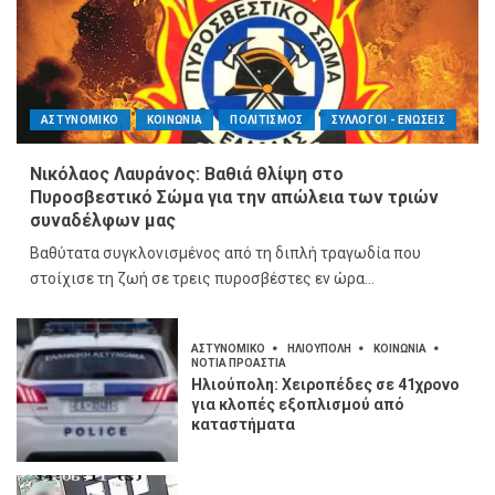
ΑΣΤΥΝΟΜΙΚΟ
ΚΟΙΝΩΝΙΑ
ΠΟΛΙΤΙΣΜΟΣ
ΣΥΛΛΟΓΟΙ - ΕΝΩΣΕΙΣ
Νικόλαος Λαυράνος: Βαθιά θλίψη στο
Πυροσβεστικό Σώμα για την απώλεια των τριών
συναδέλφων μας
Βαθύτατα συγκλονισμένος από τη διπλή τραγωδία που
στοίχισε τη ζωή σε τρεις πυροσβέστες εν ώρα...
ΑΣΤΥΝΟΜΙΚΟ
ΗΛΙΟΥΠΟΛΗ
ΚΟΙΝΩΝΙΑ
ΝΟΤΙΑ ΠΡΟΑΣΤΙΑ
Ηλιούπολη: Χειροπέδες σε 41χρονο
για κλοπές εξοπλισμού από
καταστήματα