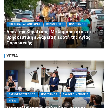
ΑΓΙΟΣ ΔΗΜΗΤΡΙΟΣ
ΠΟΛΙΤΙΣΜΟΣ
ΣΥΛΛΟΓΟΙ - ΕΝΩΣΕΙΣ
Η Εθελοντική Δράση Αγίου Δημητρίου στο
πλευρό των πυρόπληκτων συμπολιτών μας
ΥΓΕΙΑ
ΕΛΕΥΘΕΡΟΣ ΧΡΟΝΟΣ
ΟΙΚΟΝΟΜΙΑ
ΥΓΕΙΑ