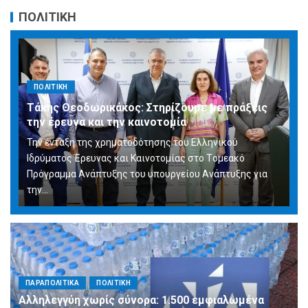
ΠΟΛΙΤΙΚΗ
ΠΟΛΙΤΙΚΗ
Τάκης Θεοδωρικάκος: Στηρίζουμε με πράξεις
την έρευνα και την καινοτομία
Την ένταξη της χρηματοδότησης του Ελληνικού
Ιδρύματος Έρευνας και Καινοτομίας στο Tομεακό
Πρόγραμμα Ανάπτυξης του υπουργείου Ανάπτυξης για
την…
ΠΑΡΑΠΟΛΙΤΙΚΑ
ΠΟΛΙΤΙΚΗ
Αλληλεγγύη χωρίς σύνορα: 1.500 εμφιαλωμένα