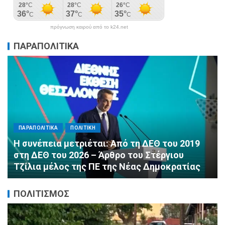
πρόγνωση καιρού από το k24.net
ΠΑΡΑΠΟΛΙΤΙΚΑ
ΠΑΡΑΠΟΛΙΤΙΚΑ
ΠΟΛΙΤΙΚΗ
Αλληλεγγύη χωρίς σύνορα: 1.500
εμφιαλωμένα νερά για τους πυροσβέστες στα
Μέγαρα από τη ΔΕΕΠ Α’ Αθηνών ΝΔ και τη 2η
ΔΗΜ.Τ.Ο.
ΠΟΛΙΤΙΣΜΟΣ