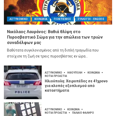
ΑΣΤΥΝΟΜΙΚΟ
ΚΟΙΝΩΝΙΑ
ΠΟΛΙΤΙΣΜΟΣ
ΣΥΛΛΟΓΟΙ - ΕΝΩΣΕΙΣ
Νικόλαος Λαυράνος: Βαθιά θλίψη στο
Πυροσβεστικό Σώμα για την απώλεια των τριών
συναδέλφων μας
Βαθύτατα συγκλονισμένος από τη διπλή τραγωδία που
στοίχισε τη ζωή σε τρεις πυροσβέστες εν ώρα...
ΑΣΤΥΝΟΜΙΚΟ
ΗΛΙΟΥΠΟΛΗ
ΚΟΙΝΩΝΙΑ
ΝΟΤΙΑ ΠΡΟΑΣΤΙΑ
Ηλιούπολη: Χειροπέδες σε 41χρονο
για κλοπές εξοπλισμού από
καταστήματα
ΑΣΤΥΝΟΜΙΚΟ
ΚΟΙΝΩΝΙΑ
ΝΟΤΙΑ ΠΡΟΑΣΤΙΑ
ΠΑΛΑΙΟ ΦΑΛΗΡΟ