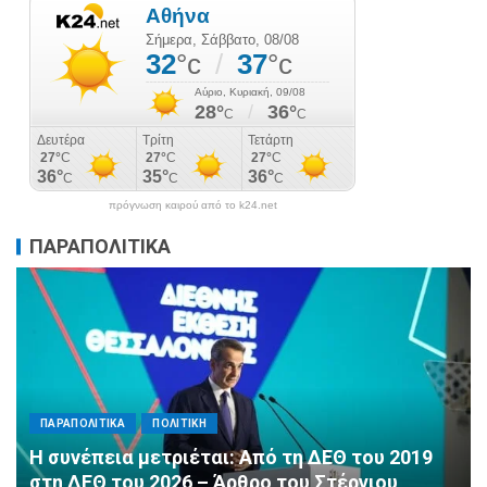
πρόγνωση καιρού από το k24.net
ΠΑΡΑΠΟΛΙΤΙΚΑ
ΠΑΡΑΠΟΛΙΤΙΚΑ
ΠΟΛΙΤΙΚΗ
Αλληλεγγύη χωρίς σύνορα: 1.500
εμφιαλωμένα νερά για τους πυροσβέστες στα
Μέγαρα από τη ΔΕΕΠ Α’ Αθηνών ΝΔ και τη 2η