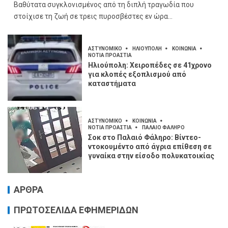
Βαθύτατα συγκλονισμένος από τη διπλή τραγωδία που
στοίχισε τη ζωή σε τρεις πυροσβέστες εν ώρα...
ΑΣΤΥΝΟΜΙΚΟ
ΗΛΙΟΥΠΟΛΗ
ΚΟΙΝΩΝΙΑ
ΝΟΤΙΑ ΠΡΟΑΣΤΙΑ
Ηλιούπολη: Χειροπέδες σε 41χρονο
για κλοπές εξοπλισμού από
καταστήματα
ΑΣΤΥΝΟΜΙΚΟ
ΚΟΙΝΩΝΙΑ
ΝΟΤΙΑ ΠΡΟΑΣΤΙΑ
ΠΑΛΑΙΟ ΦΑΛΗΡΟ
Σοκ στο Παλαιό Φάληρο: Βίντεο-
ντοκουμέντο από άγρια επίθεση σε
γυναίκα στην είσοδο πολυκατοικίας
ΑΡΘΡΑ
ΠΡΩΤΟΣΕΛΙΔΑ ΕΦΗΜΕΡΙΔΩΝ