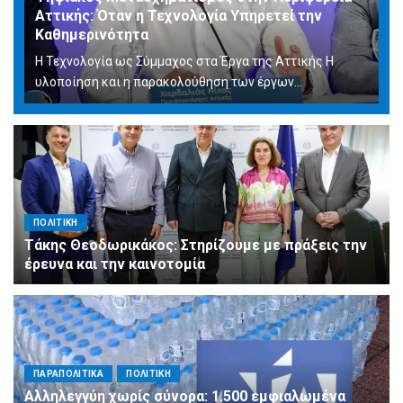
Αττικής: Όταν η Τεχνολογία Υπηρετεί την
Καθημερινότητα
Η Τεχνολογία ως Σύμμαχος στα Έργα της Αττικής Η
υλοποίηση και η παρακολούθηση των έργων...
ΠΟΛΙΤΙΚΗ
Τάκης Θεοδωρικάκος: Στηρίζουμε με πράξεις την
έρευνα και την καινοτομία
ΠΑΡΑΠΟΛΙΤΙΚΑ
ΠΟΛΙΤΙΚΗ
Αλληλεγγύη χωρίς σύνορα: 1.500 εμφιαλωμένα