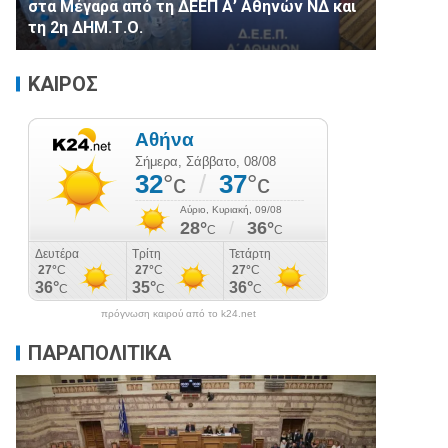
στα Μέγαρα από τη ΔΕΕΠ Α’ Αθηνών ΝΔ και
τη 2η ΔΗΜ.Τ.Ο.
ΚΑΙΡΟΣ
πρόγνωση καιρού από το k24.net
ΠΑΡΑΠΟΛΙΤΙΚΑ