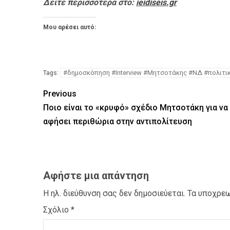
Δείτε περισσότερα στο:
ieidiseis.gr
Μου αρέσει αυτό:
#δημοσκόπηση #Interview #Μητσοτάκης #ΝΔ #πολιτι
Tags:
Previous
Ποιο είναι το «κρυφό» σχέδιο Μητσοτάκη για να
αφήσει περιθώρια στην αντιπολίτευση
Αφήστε μια απάντηση
Η ηλ. διεύθυνση σας δεν δημοσιεύεται.
Τα υποχρεω
Σχόλιο
*