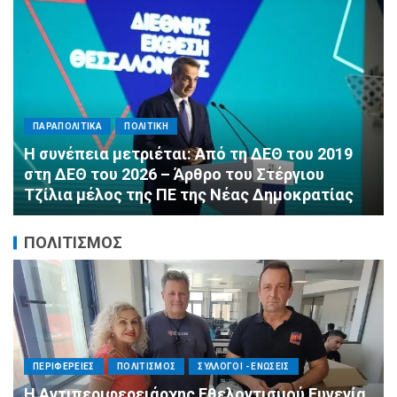
ΠΑΡΑΠΟΛΙΤΙΚΑ
ΠΟΛΙΤΙΚΗ
Αλληλεγγύη χωρίς σύνορα: 1.500
εμφιαλωμένα νερά για τους πυροσβέστες στα
Μέγαρα από τη ΔΕΕΠ Α’ Αθηνών ΝΔ και τη 2η
ΔΗΜ.Τ.Ο.
ΠΟΛΙΤΙΣΜΟΣ