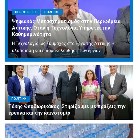
ΠΕΡΙΦΕΡΕΙΕΣ
ΠΟΛΙΤΙΚΗ
Ψηφιακός Μετασχηματισμός στην Περιφέρεια
Αττικής: Όταν η Τεχνολογία Υπηρετεί την
Καθημερινότητα
Η Τεχνολογία ως Σύμμαχος στα Έργα της Αττικής Η
υλοποίηση και η παρακολούθηση των έργων...
ΠΟΛΙΤΙΚΗ
Τάκης Θεοδωρικάκος: Στηρίζουμε με πράξεις την
έρευνα και την καινοτομία