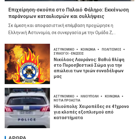
Επιχείρηση-σκούπα στο Παλαιό Φάληρο: Εκκένωση
παράνομων καταυλισμών και συλλήψεις
Σε άμεση και αποφασιστική επέμβαση προχώρησε η
Ελληνική Αστυνομία, σε συνεργασία με την Ομάδα Ζ,...
ΑΣΤΥΝΟΜΙΚΟ
ΚΟΙΝΩΝΙΑ
ΠΟΛΙΤΙΣΜΟΣ
ΣΥΛΛΟΓΟΙ - ΕΝΩΣΕΙΣ
Νικόλαος Λαυράνος: Βαθιά θλίψη
στο Πυροσβεστικό Σώμα για την
απώλεια των τριών συναδέλφων
μας
ΑΣΤΥΝΟΜΙΚΟ
ΗΛΙΟΥΠΟΛΗ
ΚΟΙΝΩΝΙΑ
ΝΟΤΙΑ ΠΡΟΑΣΤΙΑ
Ηλιούπολη: Χειροπέδες σε 41χρονο
για κλοπές εξοπλισμού από
καταστήματα
ΑΡΘΡΑ