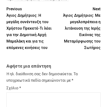
Previous
Next
Άγιος Δημήτριος: Η
Άγιος Δημήτριος: Με
μεγάλη συνέντευξη του
μεγαλοπρέπεια η
Χρήστου Πρεκετέ-Τι λέει
λιτάνευση της Ιερής
για την Δημοτική Αρχή
Εικόνας της
Μαμαλάκη και για τις
Μεταμόρφωσης του
επόμενες κινήσεις του
Σωτήρος
Αφήστε μια απάντηση
Η ηλ. διεύθυνση σας δεν δημοσιεύεται.
Τα
υποχρεωτικά πεδία σημειώνονται με
*
Σχόλιο
*