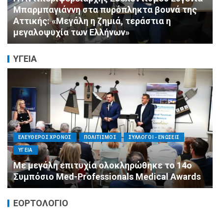
ΠΟΛΙΤΙΣΜΟΣ
ΣΥΛΛΟΓΟΙ - ΕΝΩΣΕΙΣ
Πνιγμός: Ο Σιωπηλός Θάνατος που Δεν
Μοιάζει με τις Ταινίες
ΥΓΕΙΑ
ΕΛΕΥΘΕΡΟΣ ΧΡΟΝΟΣ
ΟΙΚΟΝΟΜΙΑ
ΥΓΕΙΑ
Καταστροφικές δαπάνες υγείας και η
αντιμετώπισή τους
ΕΟΡΤΟΛΟΓΙΟ