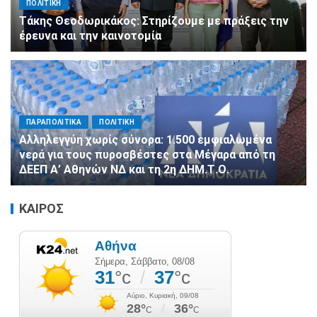
ΠΟΛΙΤΙΚΗ
Τάκης Θεοδωρικάκος: Στηρίζουμε με πράξεις την
έρευνα και την καινοτομία
ΠΑΡΑΠΟΛΙΤΙΚΑ
ΠΟΛΙΤΙΚΗ
Αλληλεγγύη χωρίς σύνορα: 1.500 εμφιαλωμένα
νερά για τους πυροσβέστες στα Μέγαρα από τη
ΔΕΕΠ Α’ Αθηνών ΝΔ και τη 2η ΔΗΜ.Τ.Ο.
ΚΑΙΡΟΣ