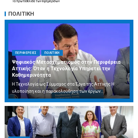
Τα
πρωτοσέλιδα
των
εφημερίδων
ΠΟΛΙΤΙΚΗ
ΠΕΡΙΦΕΡΕΙΕΣ
ΠΟΛΙΤΙΚΗ
Ψηφιακός Μετασχηματισμός στην Περιφέρεια
Αττικής: Όταν η Τεχνολογία Υπηρετεί την
Καθημερινότητα
Η Τεχνολογία ως Σύμμαχος στα Έργα της Αττικής Η
υλοποίηση και η παρακολούθηση των έργων...