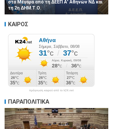
στα Μέγαρα από τη ΔΕΕΠ Α’ Αθηνών ΝΔ και
τη 2η ΔΗΜ.Τ.Ο.
ΚΑΙΡΟΣ
πρόγνωση καιρού από το k24.net
ΠΑΡΑΠΟΛΙΤΙΚΑ