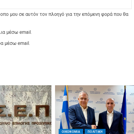
τοπο μου σε αυτόν τον πλοηγό για την επόμενη φορά που θα
0
ροσβέστες
ια μέσω email.
ΠΑΡΑΠΟΛΙΤΙΚΑ
ΠΟΛΙΤΙΚΗ
νών ΝΔ και
α μέσω email.
Ποιο κόμμα ζήτησε…ψυχίατρο στη Βουλή;
ΡΙΚΙ
ΑΓΙΟΣ ΔΗΜΗΤΡΙΟΣ
ΠΟΛΙΤΙΣΜΟΣ
ΣΥΛΛΟΓΟΙ - ΕΝΩΣΕΙΣ
 εορτασμός
Η Εθελοντική Δράση Αγίου Δημητρίου στο
ρος στον
πλευρό των πυρόπληκτων συμπολιτών
ΟΙΚΟΝΟΜΙΑ
ΠΟΛΙΤΙΚΗ
μας