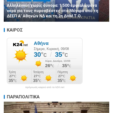
Αλληλεγγύη χωρίς σύνορα: 1.500 εμφιαλωμένα
νερά για τους πυροσβέστες στα Μέγαρα από τη
ΔΕΕΠ Α’ Αθηνών ΝΔ και τη 2η ΔΗΜ.Τ.Ο.
ΚΑΙΡΟΣ
πρόγνωση καιρού από το k24.net
ΠΑΡΑΠΟΛΙΤΙΚΑ