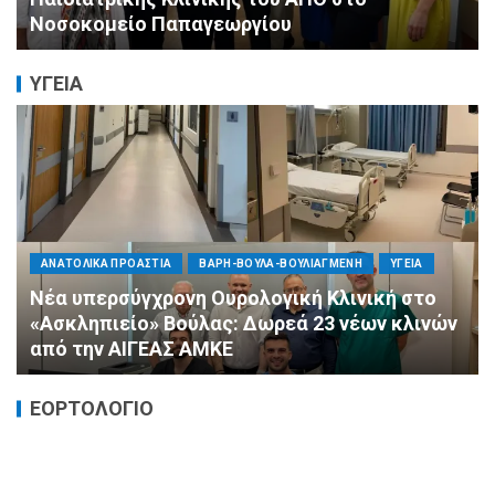
Ασύρματο
ΥΓΕΙΑ
ΠΟΛΙΤΙΚΗ
ΤΡΟΠΟΣ ΖΩΗΣ
ΥΓΕΙΑ
«Ημέρα Καρδιάς»: Μια πρωτοποριακή δράση
πρόληψης από τη ΔΗΜ.ΤΟ. Νέας
Φιλαδέλφειας – Νέας Χαλκηδόνας
ΕΟΡΤΟΛΟΓΙΟ