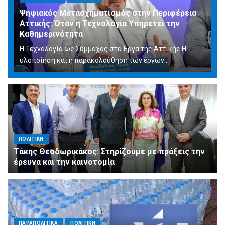
Ψηφιακός Μετασχηματισμός στην Περιφέρεια
Αττικής: Όταν η Τεχνολογία Υπηρετεί την
Καθημερινότητα
Η Τεχνολογία ως Σύμμαχος στα Έργα της Αττικής Η
υλοποίηση και η παρακολούθηση των έργων...
ΠΟΛΙΤΙΚΗ
Τάκης Θεοδωρικάκος: Στηρίζουμε με πράξεις την
έρευνα και την καινοτομία
ΠΑΡΑΠΟΛΙΤΙΚΑ
ΠΟΛΙΤΙΚΗ