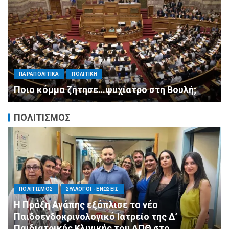
ΠΑΡΑΠΟΛΙΤΙΚΑ
ΠΟΛΙΤΙΚΗ
Μητσοτάκης σε υπουργούς: Ξεχάστε τον
ανασχηματισμό, πιάστε δουλειά με 4
αυστηρές εντολές
ΠΟΛΙΤΙΣΜΟΣ
ΑΓΙΟΣ ΔΗΜΗΤΡΙΟΣ
ΕΚΚΛΗΣΙΑ - ΑΡΧΟΝΤΑΡΙΚΙ
ΠΟΛΙΤΙΣΜΟΣ
Με κατάνυξη και λαμπρότητα ο εορτασμός
της Μεταμορφώσεως του Σωτήρος στον