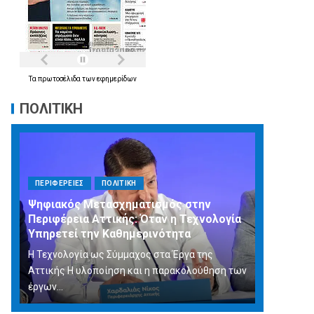
Τα
πρωτοσέλιδα
των
εφημερίδων
ΠΟΛΙΤΙΚΗ
ΠΕΡΙΦΕΡΕΙΕΣ
ΠΟΛΙΤΙΚΗ
Ψηφιακός Μετασχηματισμός στην
Περιφέρεια Αττικής: Όταν η Τεχνολογία
Υπηρετεί την Καθημερινότητα
Η Τεχνολογία ως Σύμμαχος στα Έργα της
Αττικής Η υλοποίηση και η παρακολούθηση των
έργων...