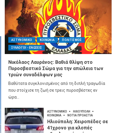
ΑΣΤΥΝΟΜΙΚΟ
ΚΟΙΝΩΝΙΑ
ΠΟΛΙΤΙΣΜΟΣ
ΣΥΛΛΟΓΟΙ - ΕΝΩΣΕΙΣ
Νικόλαος Λαυράνος: Βαθιά θλίψη στο
Πυροσβεστικό Σώμα για την απώλεια των
τριών συναδέλφων μας
Βαθύτατα συγκλονισμένος από τη διπλή τραγωδία
που στοίχισε τη ζωή σε τρεις πυροσβέστες εν
ώρα...
ΑΣΤΥΝΟΜΙΚΟ
ΗΛΙΟΥΠΟΛΗ
ΚΟΙΝΩΝΙΑ
ΝΟΤΙΑ ΠΡΟΑΣΤΙΑ
Ηλιούπολη: Χειροπέδες σε
41χρονο για κλοπές