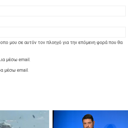
ΠΑΡΑΠΟΛΙΤΙΚΑ
ΠΟΛΙΤΙΚΗ
τε τον
Στέλιος Κυμπουρόπουλος: «Φοβήθηκα,
ε 4
αλλά η ζωή συνεχίζεται» – Η συγκινητική
τοπο μου σε αυτόν τον πλοηγό για την επόμενη φορά που θα
ανάρτηση μετά την πτώση και το κάταγμα
ια μέσω email.
α μέσω email.
ΑΣΤΥΝΟΜΙΚΟ
ΚΟΙΝΩΝΙΑ
ΠΟΛΙΤΙΣΜΟΣ
ΣΥΛΛΟΓΟΙ - ΕΝΩΣΕΙΣ
ής Ομάδας
Νικόλαος Λαυράνος: Βαθιά θλίψη στο
 πυροσβέστες
Πυροσβεστικό Σώμα για την απώλεια των