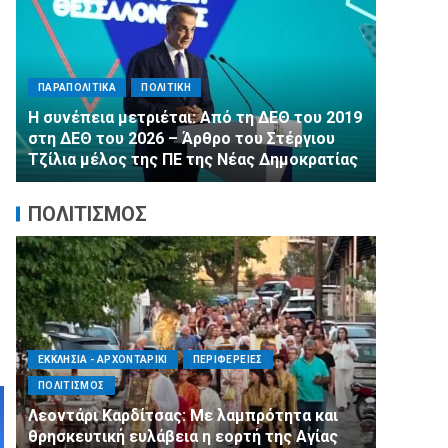
ΠΑΡΑΠΟΛΙΤΙ
ΠΑΡΑΠΟΛΙΤΙΚΑ
ΠΟΛΙΤΙΚΗ
Αλληλεγγύ
Η συνέπεια μετριέται: Από τη ΔΕΘ του 2019
εμφιαλωμ
στη ΔΕΘ του 2026 – Άρθρο του Στέργιου
στα Μέγαρ
Τζίλια μέλος της ΠΕ της Νέας Δημοκρατίας
τη 2η ΔΗΜ
ΠΟΛΙΤΙΣΜΟΣ
ΕΚΚΛΗΣΙΑ - ΑΡΧΟΝΤΑΡΙΚΙ
ΠΕΡΙΦΕΡΕΙΕΣ
ΑΓΙΟΣ Δ
ΠΟΛΙΤΙΣΜΟΣ
ΣΥΛΛΟΓΟΙ
Λεοντάρι Καρδίτσας: Με λαμπρότητα και
Η Εθελο
θρησκευτική ευλάβεια η εορτή της Αγίας
πλευρό