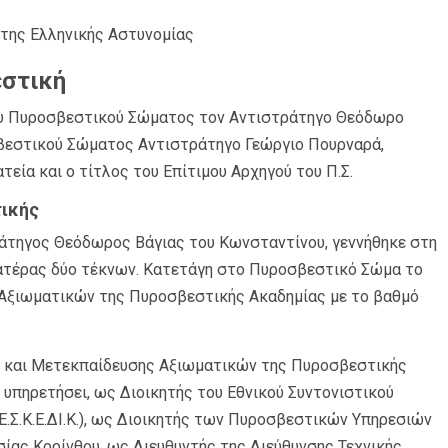
 της Ελληνικής Αστυνομίας
εστική
του Πυροσβεστικού Σώματος τον Αντιστράτηγο Θεόδωρο
βεστικού Σώματος Αντιστράτηγο Γεώργιο Πουρναρά,
εία και ο τίτλος του Επίτιμου Αρχηγού του Π.Σ.
τικής
τηγος Θεόδωρος Βάγιας του Κωνσταντίνου, γεννήθηκε στη
πατέρας δύο τέκνων. Κατετάγη στο Πυροσβεστικό Σώμα το
 Αξιωματικών της Πυροσβεστικής Ακαδημίας με το βαθμό
ς και Μετεκπαίδευσης Αξιωματικών της Πυροσβεστικής
ι υπηρετήσει, ως Διοικητής του Εθνικού Συντονιστικού
Ε.Σ.Κ.Ε.ΔΙ.Κ.), ως Διοικητής των Πυροσβεστικών Υπηρεσιών
ίας Κορίνθου, ως Διευθυντής της Διεύθυνσης Τεχνικής