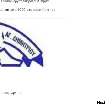
Τσακόγιωργας
Next