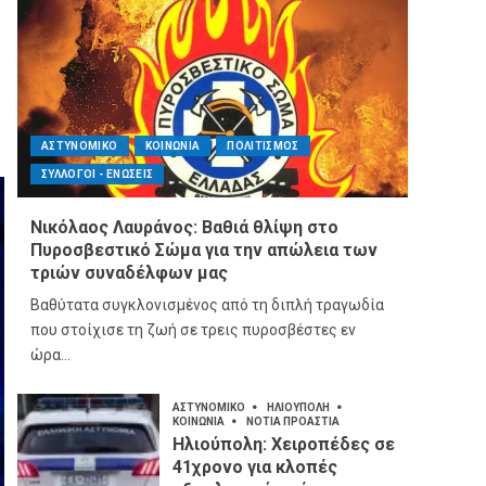
ΑΣΤΥΝΟΜΙΚΟ
ΚΟΙΝΩΝΙΑ
ΠΟΛΙΤΙΣΜΟΣ
ΣΥΛΛΟΓΟΙ - ΕΝΩΣΕΙΣ
Νικόλαος Λαυράνος: Βαθιά θλίψη στο
Πυροσβεστικό Σώμα για την απώλεια των
τριών συναδέλφων μας
Βαθύτατα συγκλονισμένος από τη διπλή τραγωδία
που στοίχισε τη ζωή σε τρεις πυροσβέστες εν
ώρα...
ΑΣΤΥΝΟΜΙΚΟ
ΗΛΙΟΥΠΟΛΗ
ΚΟΙΝΩΝΙΑ
ΝΟΤΙΑ ΠΡΟΑΣΤΙΑ
Ηλιούπολη: Χειροπέδες σε
41χρονο για κλοπές