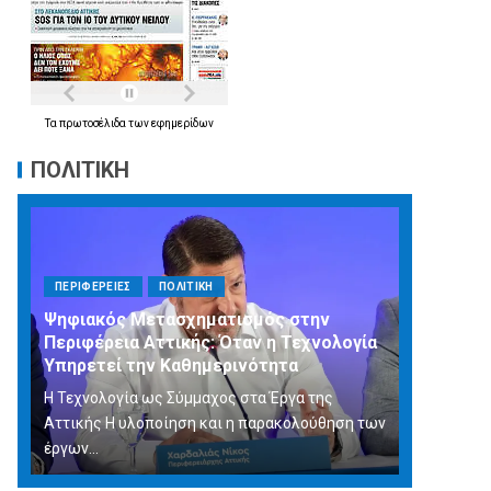
Τα
πρωτοσέλιδα
των
εφημερίδων
ΠΟΛΙΤΙΚΗ
ΠΕΡΙΦΕΡΕΙΕΣ
ΠΟΛΙΤΙΚΗ
Ψηφιακός Μετασχηματισμός στην
Περιφέρεια Αττικής: Όταν η Τεχνολογία
Υπηρετεί την Καθημερινότητα
Η Τεχνολογία ως Σύμμαχος στα Έργα της
Αττικής Η υλοποίηση και η παρακολούθηση των
έργων...