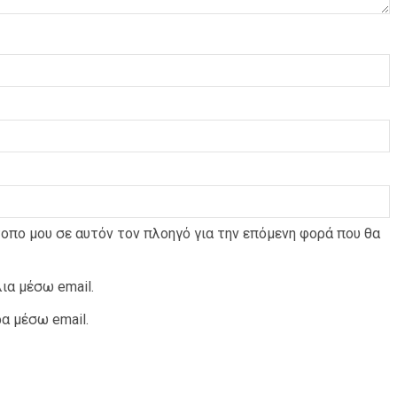
0
ροσβέστες
ΠΑΡΑΠΟΛΙΤΙΚΑ
ΠΟΛΙΤΙΚΗ
νών ΝΔ και
Ποιο κόμμα ζήτησε…ψυχίατρο στη Βουλή;
τοπο μου σε αυτόν τον πλοηγό για την επόμενη φορά που θα
ια μέσω email.
α μέσω email.
ΠΕΡΙΦΕΡΕΙΕΣ
ΠΟΛΙΤΙΣΜΟΣ
ΣΥΛΛΟΓΟΙ - ΕΝΩΣΕΙΣ
Η Αντιπεριφερειάρχης Εθελοντισμού
ητρίου στο
Ευγενία Μπαρμπαγιάννη στα πυρόπληκτα
πολιτών
βουνά της Αττικής: «Μεγάλη η ζημιά,