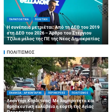
ΠΑΡΑΠΟΛΙΤΙΚΑ
ΠΟΛΙΤΙΚΗ
Αλληλεγγύη χωρίς σύνορα: 1.500
εμφιαλωμένα νερά για τους πυροσβέστες στα
Μέγαρα από τη ΔΕΕΠ Α’ Αθηνών ΝΔ και τη 2η
ΔΗΜ.Τ.Ο.
ΠΟΛΙΤΙΣΜΟΣ
ΑΓΙΟΣ ΔΗΜΗΤΡΙΟΣ
ΠΟΛΙΤΙΣΜΟΣ
ΣΥΛΛΟΓΟΙ - ΕΝΩΣΕΙΣ
Η Εθελοντική Δράση Αγίου Δημητρίου στο