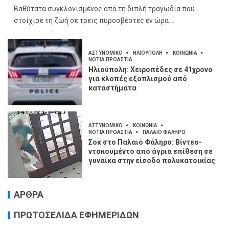
Βαθύτατα συγκλονισμένος από τη διπλή τραγωδία που
στοίχισε τη ζωή σε τρεις πυροσβέστες εν ώρα...
ΑΣΤΥΝΟΜΙΚΟ
ΗΛΙΟΥΠΟΛΗ
ΚΟΙΝΩΝΙΑ
ΝΟΤΙΑ ΠΡΟΑΣΤΙΑ
Ηλιούπολη: Χειροπέδες σε 41χρονο
για κλοπές εξοπλισμού από
καταστήματα
ΑΣΤΥΝΟΜΙΚΟ
ΚΟΙΝΩΝΙΑ
ΝΟΤΙΑ ΠΡΟΑΣΤΙΑ
ΠΑΛΑΙΟ ΦΑΛΗΡΟ
Σοκ στο Παλαιό Φάληρο: Βίντεο-
ντοκουμέντο από άγρια επίθεση σε
γυναίκα στην είσοδο πολυκατοικίας
ΑΡΘΡΑ
ΠΡΩΤΟΣΕΛΙΔΑ ΕΦΗΜΕΡΙΔΩΝ