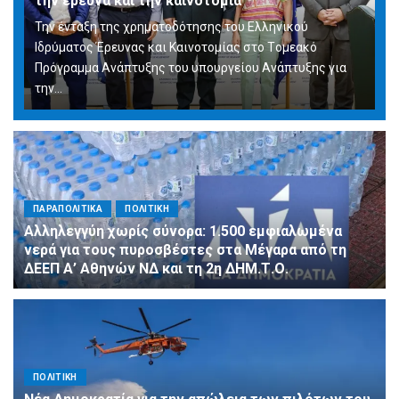
την έρευνα και την καινοτομία
Την ένταξη της χρηματοδότησης του Ελληνικού
Ιδρύματος Έρευνας και Καινοτομίας στο Tομεακό
Πρόγραμμα Ανάπτυξης του υπουργείου Ανάπτυξης για
την…
ΠΑΡΑΠΟΛΙΤΙΚΑ
ΠΟΛΙΤΙΚΗ
Αλληλεγγύη χωρίς σύνορα: 1.500 εμφιαλωμένα
νερά για τους πυροσβέστες στα Μέγαρα από τη
ΔΕΕΠ Α’ Αθηνών ΝΔ και τη 2η ΔΗΜ.Τ.Ο.
ΠΟΛΙΤΙΚΗ