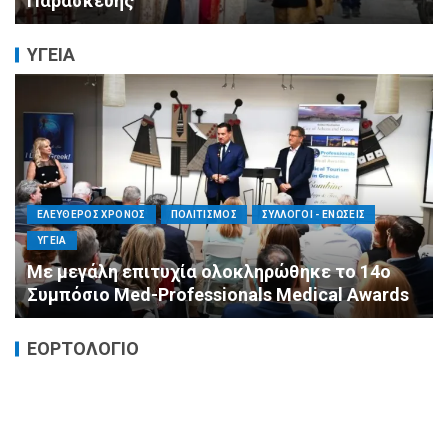
πλευρό των πυρόπληκτων συμπολιτών μας
ΥΓΕΙΑ
ΕΛΕΥΘΕΡΟΣ ΧΡΟΝΟΣ
ΟΙΚΟΝΟΜΙΑ
ΥΓΕΙΑ
Καταστροφικές δαπάνες υγείας και η
αντιμετώπισή τους
ΕΟΡΤΟΛΟΓΙΟ