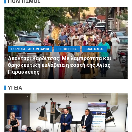
ΠΟΛΙΤΙΣΜΟΣ
ΑΓΙΟΣ ΔΗΜΗΤΡΙΟΣ
ΠΟΛΙΤΙΣΜΟΣ
ΣΥΛΛΟΓΟΙ - ΕΝΩΣΕΙΣ
Η Εθελοντική Δράση Αγίου Δημητρίου στο
πλευρό των πυρόπληκτων συμπολιτών μας
ΥΓΕΙΑ