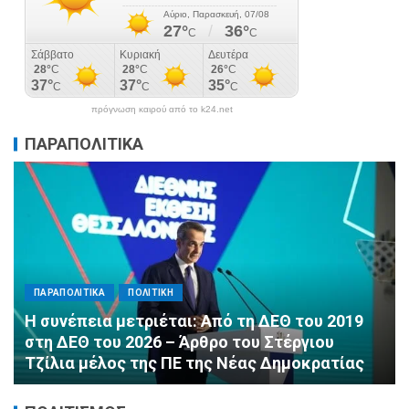
πρόγνωση καιρού από το k24.net
ΠΑΡΑΠΟΛΙΤΙΚΑ
ΠΑΡΑΠΟΛΙΤΙΚΑ
ΠΟΛΙΤΙΚΗ
Αλληλεγγύη χωρίς σύνορα: 1.500
εμφιαλωμένα νερά για τους πυροσβέστες στα
Μέγαρα από τη ΔΕΕΠ Α’ Αθηνών ΝΔ και τη 2η
ΔΗΜ.Τ.Ο.