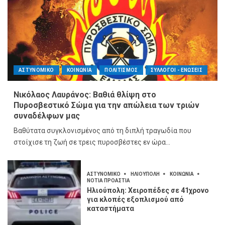
ΑΣΤΥΝΟΜΙΚΟ
ΚΟΙΝΩΝΙΑ
ΠΟΛΙΤΙΣΜΟΣ
ΣΥΛΛΟΓΟΙ - ΕΝΩΣΕΙΣ
Νικόλαος Λαυράνος: Βαθιά θλίψη στο
Πυροσβεστικό Σώμα για την απώλεια των τριών
συναδέλφων μας
Βαθύτατα συγκλονισμένος από τη διπλή τραγωδία που
στοίχισε τη ζωή σε τρεις πυροσβέστες εν ώρα...
ΑΣΤΥΝΟΜΙΚΟ
ΗΛΙΟΥΠΟΛΗ
ΚΟΙΝΩΝΙΑ
ΝΟΤΙΑ ΠΡΟΑΣΤΙΑ
Ηλιούπολη: Χειροπέδες σε 41χρονο
για κλοπές εξοπλισμού από
καταστήματα