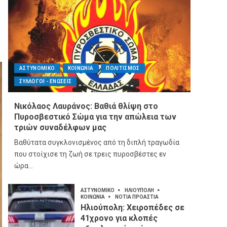
ΑΣΤΥΝΟΜΙΚΟ
ΚΟΙΝΩΝΙΑ
ΠΟΛΙΤΙΣΜΟΣ
ΣΥΛΛΟΓΟΙ - ΕΝΩΣΕΙΣ
Νικόλαος Λαυράνος: Βαθιά θλίψη στο
Πυροσβεστικό Σώμα για την απώλεια των
τριών συναδέλφων μας
Βαθύτατα συγκλονισμένος από τη διπλή τραγωδία
που στοίχισε τη ζωή σε τρεις πυροσβέστες εν
ώρα...
ΑΣΤΥΝΟΜΙΚΟ
ΗΛΙΟΥΠΟΛΗ
ΚΟΙΝΩΝΙΑ
ΝΟΤΙΑ ΠΡΟΑΣΤΙΑ
Ηλιούπολη: Χειροπέδες σε
41χρονο για κλοπές