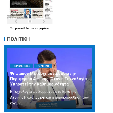
Τα
πρωτοσέλιδα
των
εφημερίδων
ΠΟΛΙΤΙΚΗ
ΠΕΡΙΦΕΡΕΙΕΣ
ΠΟΛΙΤΙΚΗ
Ψηφιακός Μετασχηματισμός στην
Περιφέρεια Αττικής: Όταν η Τεχνολογία
Υπηρετεί την Καθημερινότητα
Η Τεχνολογία ως Σύμμαχος στα Έργα της
Αττικής Η υλοποίηση και η παρακολούθηση των
έργων...