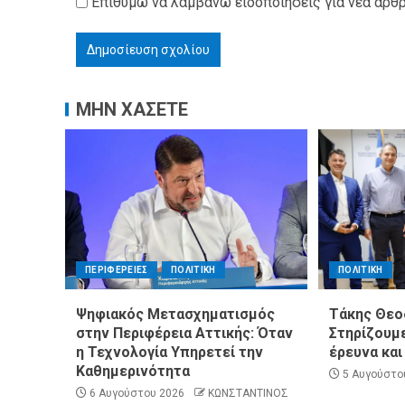
Επιθυμώ να λαμβάνω ειδοποιήσεις για νέα άρθρ
ΠΑΡΑΠΟΛΙΤΙΚΑ
ΠΟΛΙΤΙΚΗ
Μητσοτάκης σε υπουργούς: Ξεχ
ΜΗΝ ΧΑΣΕΤΕ
ΚΗ
ανασχηματισμό, πιάστε δουλειά
ψυχίατρο στη Βουλή;
αυστηρές εντολές
ΠΕΡΙΦΕΡΕΙΕΣ
ΠΟΛΙΤΙΚΗ
ΠΟΛΙΤΙΚΗ
Ψηφιακός Μετασχηματισμός
Τάκης Θεο
ΜΟΣ
ΣΥΛΛΟΓΟΙ - ΕΝΩΣΕΙΣ
στην Περιφέρεια Αττικής: Όταν
Στηρίζουμε
ΠΟΛΙΤΙΣΜΟΣ
ΣΥΛΛΟΓΟΙ - ΕΝΩΣΕΙΣ
η Τεχνολογία Υπηρετεί την
έρευνα και
ης Εθελοντισμού
Καθημερινότητα
άννη στα πυρόπληκτα
Άμεση κινητοποίηση της Ειδικ
5 Αυγούστο
«Μεγάλη η ζημιά,
Αλληλεγγύης (Ε.Ο.Α.) για τους
6 Αυγούστου 2026
ΚΩΝΣΤΑΝΤΙΝΟΣ