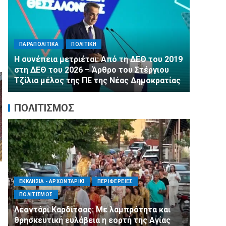
ΠΑΡΑΠΟΛ
ΠΑΡΑΠΟΛΙΤΙΚΑ
ΠΟΛΙΤΙΚΗ
Αλληλεγ
Η συνέπεια μετριέται: Από τη ΔΕΘ του 2019
εμφιαλ
στη ΔΕΘ του 2026 – Άρθρο του Στέργιου
στα Μέγ
Τζίλια μέλος της ΠΕ της Νέας Δημοκρατίας
τη 2η Δ
ΠΟΛΙΤΙΣΜΟΣ
ΕΚΚΛΗΣΙΑ - ΑΡΧΟΝΤΑΡΙΚΙ
ΠΕΡΙΦΕΡΕΙΕΣ
ΑΓΙΟΣ Δ
ΠΟΛΙΤΙΣΜΟΣ
ΣΥΛΛΟΓΟΙ
Λεοντάρι Καρδίτσας: Με λαμπρότητα και
Η Εθελο
θρησκευτική ευλάβεια η εορτή της Αγίας
πλευρό