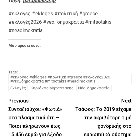
Πηγή:
parapolitika.gr
#εκλογες #ekloges #πολιτική #greece
#εκλογές2026 #νεα_δημοκρατια #mitsotakis
#neadimokratia
Μου αρέσει αυτό:
Tags:
#εκλογες #ekloges #πολιτική #greece #εκλογές2026
#νεα_δημοκρατια #mitsotakis #neadimokratia
Εκλογές
Κυριάκος Μητσοτάκης
Νέα Δημοκρατία
Previous
Next
Συνταξιούχοι: «Φωτιά»
Τσάφος: Το 2019 είχαμε
στα πλασματικά έτη –
την ακριβότερη τιμή
Ποιοι πληρώνουν έως
χονδρικής στο
15.456 ευρώ για έξοδο
ευρωπαϊκό σύστημα