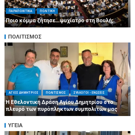
Μητσοτάκης σε υπουργούς: Ξεχάστε τον
ανασχηματισμό, πιάστε δουλειά με 4
αυστηρές εντολές
ΠΟΛΙΤΙΣΜΟΣ
ΠΕΡΙΦΕΡΕΙΕΣ
ΠΟΛΙΤΙΣΜΟΣ
ΣΥΛΛΟΓΟΙ - ΕΝΩΣΕΙΣ
Η Αντιπεριφερειάρχης Εθελοντισμού Ευγενία
Μπαρμπαγιάννη στα πυρόπληκτα βουνά της
Αττικής: «Μεγάλη η ζημιά, τεράστια η
μεγαλοψυχία των Ελλήνων»
ΥΓΕΙΑ