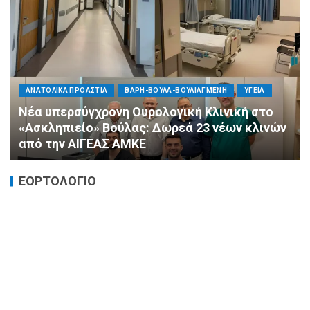
ΠΟΛΙΤΙΚΗ
ΤΡΟΠΟΣ ΖΩΗΣ
ΥΓΕΙΑ
«Ημέρα Καρδιάς»: Μια πρωτοποριακή δράση
πρόληψης από τη ΔΗΜ.ΤΟ. Νέας
Φιλαδέλφειας – Νέας Χαλκηδόνας
ΕΟΡΤΟΛΟΓΙΟ