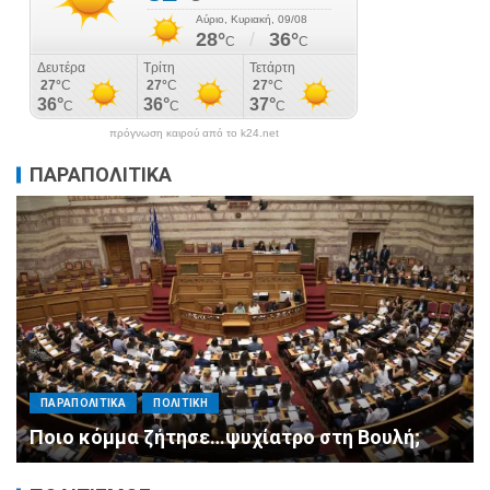
πρόγνωση καιρού από το k24.net
ΠΑΡΑΠΟΛΙΤΙΚΑ
ΠΑΡΑΠΟΛΙΤΙΚΑ
ΠΟΛΙΤΙΚΗ
Μητσοτάκης σε υπουργούς: Ξεχάστε τον
ανασχηματισμό, πιάστε δουλειά με 4
αυστηρές εντολές