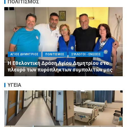
ΠΟΛΙΤΙΣΜΟΣ
ΠΕΡΙΦΕΡΕΙΕΣ
ΠΟΛΙΤΙΣΜΟΣ
ΣΥΛΛΟΓΟΙ - ΕΝΩΣΕΙΣ
Η Αντιπεριφερειάρχης Εθελοντισμού Ευγενία
Μπαρμπαγιάννη στα πυρόπληκτα βουνά της
Αττικής: «Μεγάλη η ζημιά, τεράστια η
μεγαλοψυχία των Ελλήνων»
ΥΓΕΙΑ