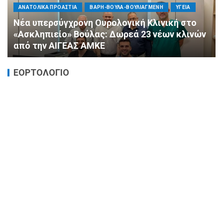
ΠΟΛΙΤΙΚΗ
ΤΡΟΠΟΣ ΖΩΗΣ
ΥΓΕΙΑ
«Ημέρα Καρδιάς»: Μια πρωτοποριακή δράση
πρόληψης από τη ΔΗΜ.ΤΟ. Νέας
Φιλαδέλφειας – Νέας Χαλκηδόνας
ΕΟΡΤΟΛΟΓΙΟ